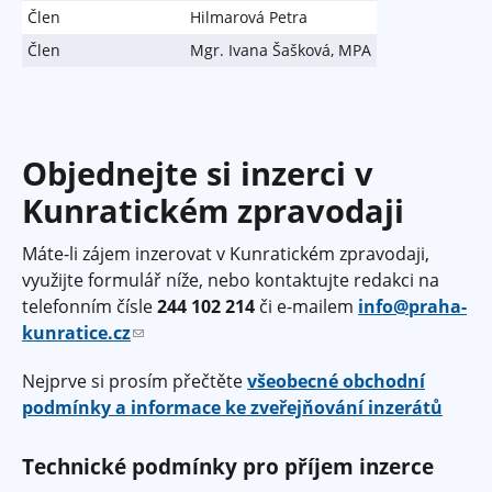
Člen
Hilmarová Petra
Člen
Mgr. Ivana Šašková, MPA
Objednejte si inzerci v
Kunratickém zpravodaji
Máte-li zájem inzerovat v Kunratickém zpravodaji,
využijte formulář níže, nebo kontaktujte redakci na
telefonním čísle
244 102 214
či e-mailem
info@praha-
kunratice.cz
(
o
Nejprve si prosím přečtěte
všeobecné obchodní
d
podmínky a informace ke zveřejňování inzerátů
k
a
Technické podmínky pro příjem inzerce
z
o