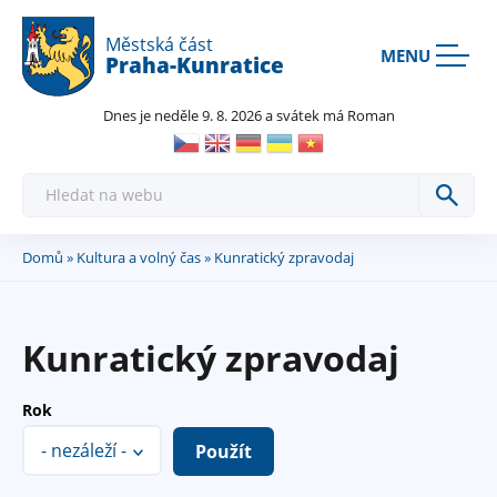
Rovnou na kontakt
Rovnou na obsah
Rovnou na menu
Městská část
MENU
Praha-Kunratice
Dnes je neděle 9. 8. 2026 a svátek má Roman
H
l
e
d
a
Domů
»
Kultura a volný čas
» Kunratický zpravodaj
Jste
t
zde
Kunratický zpravodaj
Rok