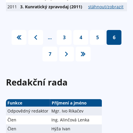
2011
3. Kunratický zpravodaj (2011)
stáhnout/zobrazit
S
…
3
4
5
6
t
r
7
á
n
k
Redakční rada
y
Funkce
Příjmení a jméno
Odpovědný redaktor
Mgr. Ivo Rikačev
Člen
Ing. Alinčová Lenka
Člen
Hýža Ivan