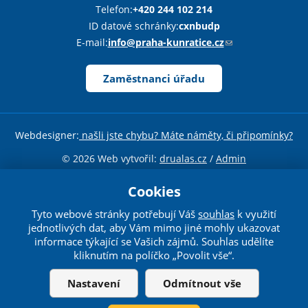
z
Telefon:
+420 244 102 214
o
ID datové schránky:
cxnbudp
d
E-mail:
info@praha-kunratice.cz
(
e
o
š
d
Zaměstnanci úřadu
l
k
e
a
e
z
Webdesigner:
našli jste chybu? Máte náměty, či připomínky?
-
o
m
d
© 2026 Web vytvořil:
drualas.cz
/
Admin
a
e
Sdílejte stránku
i
Cookies
š
l
l
Tyto webové stránky potřebují Váš
souhlas
k využití
)
Toto dílo podléhá licenci
Creative Commons
e
jednotlivých dat, aby Vám mimo jiné mohly ukazovat
e
informace týkající se Vašich zájmů. Souhlas udělíte
Uveďte původ-Neužívejte komerčně-Nezpracovávejte 4.0
kliknutím na políčko „Povolit vše“.
-
Mezinárodní License
.
m
Nastavení
Odmítnout vše
a
i