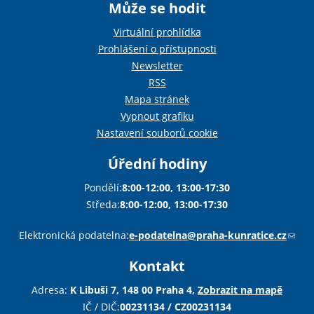
Může se hodit
Virtuální prohlídka
Prohlášení o přístupnosti
Newsletter
RSS
Mapa stránek
Vypnout grafiku
Nastavení souborů cookie
Úřední hodiny
první
předc
Pondělí:
8:00-12:00, 13:00-17:30
Středa:
8:00-12:00, 13:00-17:30
Sha
Sha
Sha
Sen
Pri
dující
dní »
Elektronická podatelna:
e-podatelna@praha-kunratice.cz
(
o
Kontakt
d
k
Adresa:
K Libuši 7, 148 00 Praha 4,
Zobrazit na mapě
a
IČ / DIČ:
00231134 / CZ00231134