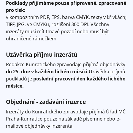
«
‹
Podklady přijímáme pouze připravené, zpracované
d
pro tisk:
e
v kompozitním PDF, EPS, barva CMYK, texty v křivkách;
násle
posle
š
TIFF, JPG, ve CMYKu, rozlišení 300 DPI. Všechny
l
inzeráty musí mít tmavé pozadí nebo musí být
e
ohraničené rámečkem.
e
-
Uzávěrka příjmu inzerátů
m
a
Redakce Kunratického zpravodaje přijímá objednávky
i
do 25. dne v každém lichém měsíci.
Uzávěrka příjmů
l
podkladů je
poslední pracovní den každého lichého
)
měsíce.
Objednání - zadávání inzerce
Inzeráty do Kunratického zpravodaje přijímá Úřad MČ
Praha-Kunratice pouze na základě písemné nebo e-
mailové objednávky inzerenta.