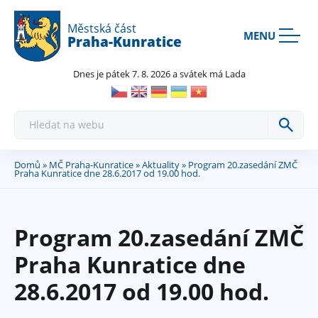
Rovnou na kontakt
Rovnou na obsah
Rovnou na menu
Městská část
MENU
Praha-Kunratice
Dnes je pátek 7. 8. 2026 a svátek má Lada
H
l
e
d
a
Domů
»
MČ Praha-Kunratice
»
Aktuality
» Program 20.zasedání ZMČ
Jste
t
Praha Kunratice dne 28.6.2017 od 19.00 hod.
zde
Program 20.zasedání ZMČ
Praha Kunratice dne
28.6.2017 od 19.00 hod.