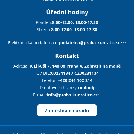
Úřední hodiny
Pondělí:
8:00-12:00, 13:00-17:30
Středa:
8:00-12:00, 13:00-17:30
Sha
Sha
Sha
Sen
Pri
Elektronická podatelna:
e-podatelna@praha-kunratice.cz
(
o
Kontakt
d
k
Adresa:
K Libuši 7, 148 00 Praha 4,
Zobrazit na mapě
a
IČ / DIČ:
00231134 / CZ00231134
z
Telefon:
+420 244 102 214
o
ID datové schránky:
cxnbudp
d
E-mail:
info@praha-kunratice.cz
(
e
o
š
d
Zaměstnanci úřadu
l
k
e
a
e
z