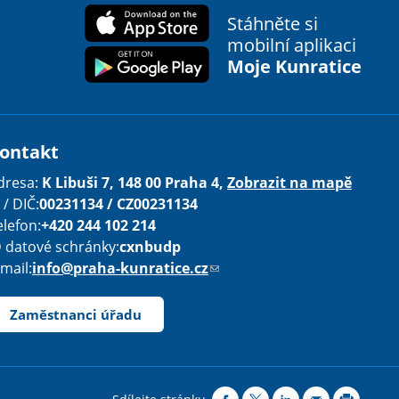
Stáhněte si
mobilní aplikaci
Moje Kunratice
ontakt
dresa:
K Libuši 7, 148 00 Praha 4,
Zobrazit na mapě
 / DIČ:
00231134 / CZ00231134
elefon:
+420 244 102 214
D datové schránky:
cxnbudp
-mail:
info@praha-kunratice.cz
(
o
d
Zaměstnanci úřadu
k
a
z
o