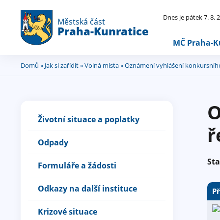
Dnes je pátek 7. 8.
Městská část
Praha-Kunratice
MČ Praha-K
Domů
»
Jak si zařídit
»
Volná místa
» Oznámení vyhlášení konkursního 
Jste
zde
O
Životní situace a poplatky
ř
Odpady
Sta
Formuláře a žádosti
Odkazy na další instituce
Př
Krizové situace