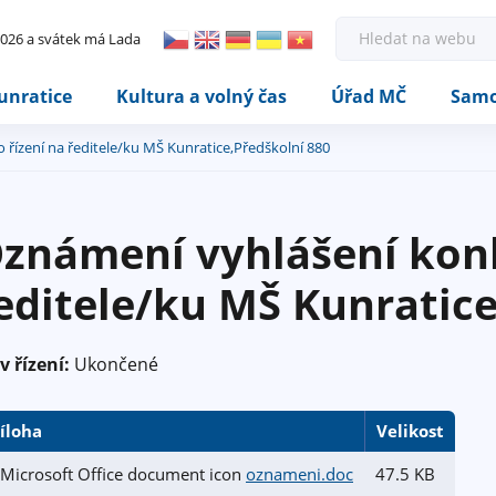
Rovnou na kontakt
Rovnou na obsah
Rovnou na menu
H
 2026 a svátek má Lada
l
e
d
unratice
Kultura a volný čas
Úřad MČ
Samo
a
t
řízení na ředitele/ku MŠ Kunratice,Předškolní 880
známení vyhlášení konk
editele/ku MŠ Kunratice
v řízení:
Ukončené
íloha
Velikost
oznameni.doc
47.5 KB