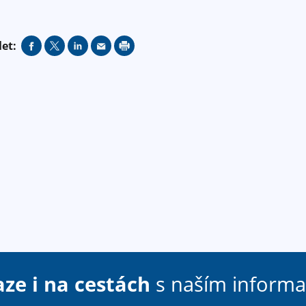
let:
aze i na cestách
s naším inform