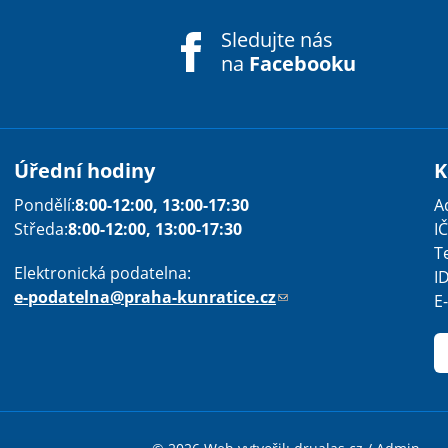
Sledujte nás
na
Facebooku
Úřední hodiny
K
Pondělí:
8:00-12:00, 13:00-17:30
A
Středa:
8:00-12:00, 13:00-17:30
IČ
T
Elektronická podatelna:
I
e-podatelna@praha-kunratice.cz
(
E
o
d
k
a
Sha
Sha
Sha
Sen
Pri
z
o