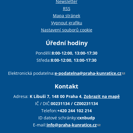
Newsletter
RSS
Mapa stránek
Vypnout grafiku
Nastavení souborů cookie
Úřední hodiny
Pondělí:
8:00-12:00, 13:00-17:30
Středa:
8:00-12:00, 13:00-17:30
Sha
Sha
Sha
Sen
Pri
Elektronická podatelna:
e-podatelna@praha-kunratice.cz
(
o
Kontakt
d
k
Adresa:
K Libuši 7, 148 00 Praha 4,
Zobrazit na mapě
a
IČ / DIČ:
00231134 / CZ00231134
z
Telefon:
+420 244 102 214
o
ID datové schránky:
cxnbudp
d
E-mail:
info@praha-kunratice.cz
(
e
o