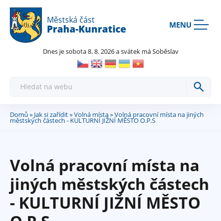
Rovnou na kontakt
Rovnou na obsah
Rovnou na menu
Městská část
MENU
Praha-Kunratice
Dnes je sobota 8. 8. 2026 a svátek má Soběslav
H
l
e
d
a
Domů
»
Jak si zařídit
»
Volná místa
» Volná pracovní místa na jiných
Jste
t
městských částech - KULTURNÍ JIŽNÍ MĚSTO O.P.S
zde
Volná pracovní místa na
jiných městských částech
- KULTURNÍ JIŽNÍ MĚSTO