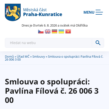
Rovnou na kontakt
Rovnou na obsah
Rovnou na menu
Městská část
MENU
Praha-Kunratice
Dnes je čtvrtek 6. 8. 2026 a svátek má Oldřiška
H
l
e
d
a
Domů
»
Úřad MČ
»
Smlouvy
» Smlouva o spolupráci: Pavlína Fílová č.
Jste
t
26 006 3 00
zde
Smlouva o spolupráci:
Pavlína Fílová č. 26 006 3
00