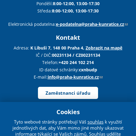
Pondělí:
8:00-12:00, 13:00-17:30
Středa:
8:00-12:00, 13:00-17:30
Sha
Sha
Sha
Sen
Pri
Elektronická podatelna:
e-podatelna@praha-kunratice.cz
(
o
Kontakt
d
k
Adresa:
K Libuši 7, 148 00 Praha 4,
Zobrazit na mapě
a
IČ / DIČ:
00231134 / CZ00231134
z
Telefon:
+420 244 102 214
o
ID datové schránky:
cxnbudp
d
E-mail:
info@praha-kunratice.cz
(
e
o
š
d
Zaměstnanci úřadu
l
k
e
a
Cookies
e
z
Webdesigner:
našli jste chybu? Máte náměty, či připomínky?
-
o
Tyto webové stránky potřebují Váš
souhlas
k využití
m
jednotlivých dat, aby Vám mimo jiné mohly ukazovat
d
© 2026 Web vytvořil:
drualas.cz
/
Admin
a
informace týkající se Vašich zájmů. Souhlas udělíte
e