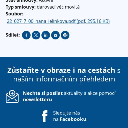
Typ smlouvy:
darovací věc movitá
Soubor:
22_027_7_00_hana_jelinkova.pdf (pdf, 295.16 KB)
Sdílet:
Zůstaňte v obraze i na cestách
s
naším informačním přehledem
Nechte si posílat
aktuality a akce pomocí
newsletteru
Sledujte nás
na
Facebooku