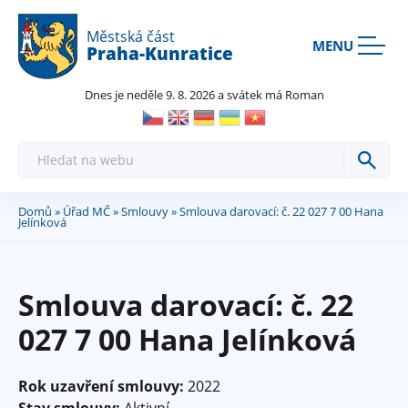
Rovnou na kontakt
Rovnou na obsah
Rovnou na menu
Městská část
MENU
Praha-Kunratice
Dnes je neděle 9. 8. 2026 a svátek má Roman
H
l
e
d
a
Domů
»
Úřad MČ
»
Smlouvy
» Smlouva darovací: č. 22 027 7 00 Hana
Jste
t
Jelínková
zde
Smlouva darovací: č. 22
027 7 00 Hana Jelínková
Rok uzavření smlouvy:
2022
Stav smlouvy:
Aktivní