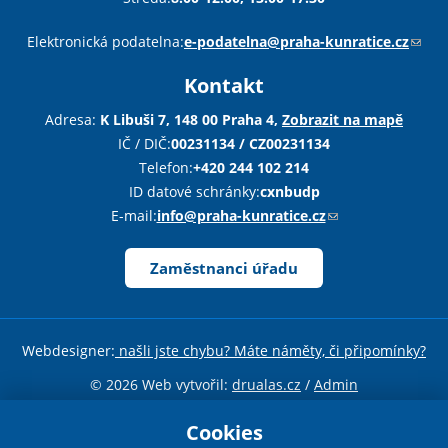
Sha
Sha
Sha
Sen
Pri
Elektronická podatelna:
e-podatelna@praha-kunratice.cz
(
o
Kontakt
d
k
Adresa:
K Libuši 7, 148 00 Praha 4,
Zobrazit na mapě
a
IČ / DIČ:
00231134 / CZ00231134
z
Telefon:
+420 244 102 214
o
ID datové schránky:
cxnbudp
d
E-mail:
info@praha-kunratice.cz
(
e
o
š
d
Zaměstnanci úřadu
l
k
e
a
e
z
Webdesigner:
našli jste chybu? Máte náměty, či připomínky?
-
o
m
d
© 2026 Web vytvořil:
drualas.cz
/
Admin
a
e
Sdílejte stránku
i
Cookies
š