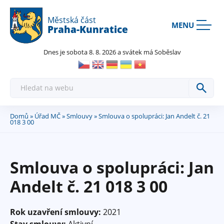
Rovnou na kontakt
Rovnou na obsah
Rovnou na menu
Městská část
MENU
Praha-Kunratice
Dnes je sobota 8. 8. 2026 a svátek má Soběslav
H
l
e
d
a
Domů
»
Úřad MČ
»
Smlouvy
» Smlouva o spolupráci: Jan Andelt č. 21
Jste
t
018 3 00
zde
Smlouva o spolupráci: Jan
Andelt č. 21 018 3 00
Rok uzavření smlouvy:
2021
Stav smlouvy:
Aktivní