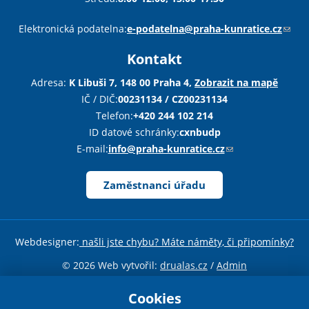
Sha
Sha
Sha
Sen
Pri
Elektronická podatelna:
e-podatelna@praha-kunratice.cz
(
o
Kontakt
d
k
Adresa:
K Libuši 7, 148 00 Praha 4,
Zobrazit na mapě
a
IČ / DIČ:
00231134 / CZ00231134
z
Telefon:
+420 244 102 214
o
ID datové schránky:
cxnbudp
d
E-mail:
info@praha-kunratice.cz
(
e
o
š
d
Zaměstnanci úřadu
l
k
e
a
e
z
Webdesigner:
našli jste chybu? Máte náměty, či připomínky?
-
o
m
d
© 2026 Web vytvořil:
drualas.cz
/
Admin
a
e
Sdílejte stránku
i
Cookies
š