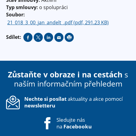
Typ smlouvy:
o spolupráci
Soubor:
21_018_3_00_jan_andelt_.pdf (pdf, 291.23 KB)
Sdílet:
Zůstaňte v obraze i na cestách
s
naším informačním přehledem
Nechte si posílat
aktuality a akce pomocí
newsletteru
Sledujte nás
na
Facebooku