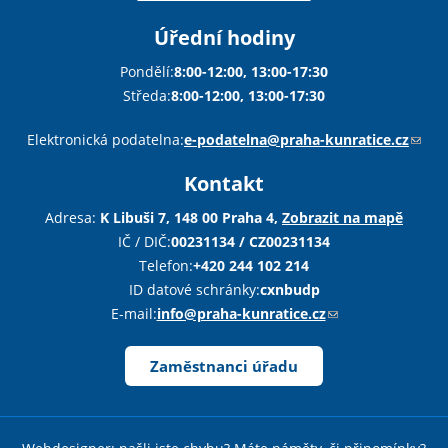
Úřední hodiny
Pondělí:
8:00-12:00, 13:00-17:30
Středa:
8:00-12:00, 13:00-17:30
Sha
Sha
Sha
Sen
Pri
Elektronická podatelna:
e-podatelna@praha-kunratice.cz
(
o
Kontakt
d
k
Adresa:
K Libuši 7, 148 00 Praha 4,
Zobrazit na mapě
a
IČ / DIČ:
00231134 / CZ00231134
z
Telefon:
+420 244 102 214
o
ID datové schránky:
cxnbudp
d
E-mail:
info@praha-kunratice.cz
(
e
o
š
d
Zaměstnanci úřadu
l
k
e
a
e
z