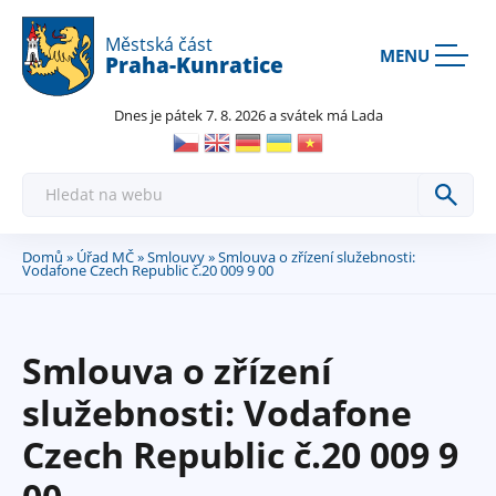
Rovnou na kontakt
Rovnou na obsah
Rovnou na menu
Městská část
MENU
Praha-Kunratice
Dnes je pátek 7. 8. 2026 a svátek má Lada
H
l
e
d
a
Domů
»
Úřad MČ
»
Smlouvy
» Smlouva o zřízení služebnosti:
Jste
t
Vodafone Czech Republic č.20 009 9 00
zde
Smlouva o zřízení
služebnosti: Vodafone
Czech Republic č.20 009 9