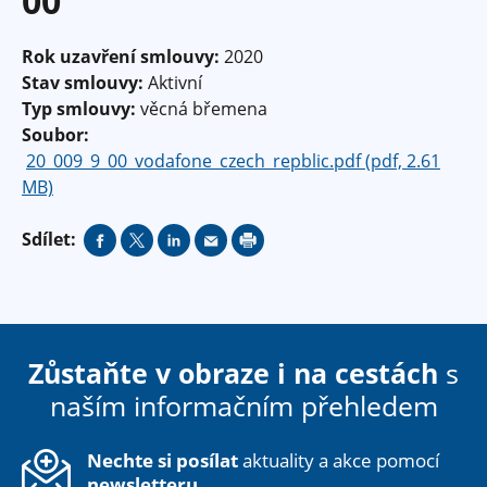
00
Rok uzavření smlouvy:
2020
Stav smlouvy:
Aktivní
Typ smlouvy:
věcná břemena
Soubor:
20_009_9_00_vodafone_czech_repblic.pdf (pdf, 2.61
MB)
Sdílet:
Zůstaňte v obraze i na cestách
s
naším informačním přehledem
Nechte si posílat
aktuality a akce pomocí
newsletteru