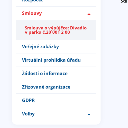
Sdí
Smlouvy
Smlouva o výpůjčce: Divadlo
v parku č.20 001 2 00
Veřejné zakázky
Virtuální prohlídka úřadu
Žádosti o informace
Zřizované organizace
GDPR
Volby