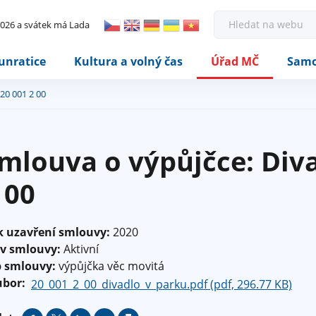
Rovnou na kontakt
Rovnou na obsah
Rovnou na menu
H
 2026 a svátek má Lada
l
e
d
unratice
Kultura a volný čas
Úřad MČ
Samo
a
t
20 001 2 00
mlouva o výpůjčce: Diva
 00
k uzavření smlouvy:
2020
av smlouvy:
Aktivní
p smlouvy:
výpůjčka věc movitá
ubor:
20_001_2_00_divadlo_v_parku.pdf (pdf, 296.77 KB)