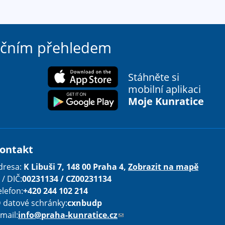
ačním přehledem
Stáhněte si
mobilní aplikaci
Moje Kunratice
ontakt
dresa:
K Libuši 7, 148 00 Praha 4,
Zobrazit na mapě
 / DIČ:
00231134 / CZ00231134
elefon:
+420 244 102 214
D datové schránky:
cxnbudp
-mail:
info@praha-kunratice.cz
(