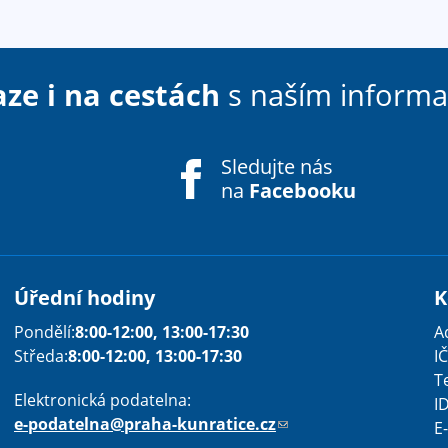
aze i na cestách
s naším inform
Sledujte nás
na
Facebooku
Úřední hodiny
K
Pondělí:
8:00-12:00, 13:00-17:30
A
Sha
Sha
Sha
Sen
Pri
Středa:
8:00-12:00, 13:00-17:30
IČ
T
Elektronická podatelna:
I
e-podatelna@praha-kunratice.cz
(
E