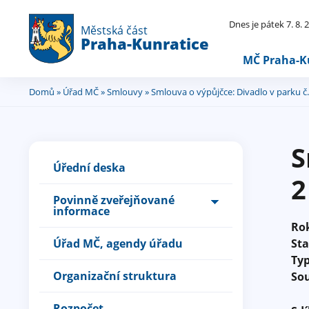
Dnes je pátek 7. 8.
Městská část
Praha-Kunratice
MČ Praha-K
Domů
»
Úřad MČ
»
Smlouvy
» Smlouva o výpůjčce: Divadlo v parku č.
Jste
zde
S
Úřední deska
2
Povinně zveřejňované
informace
Ro
Úřad MČ, agendy úřadu
St
Ty
Organizační struktura
So
Rozpočet