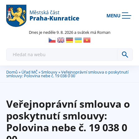
Rovnou na kontakt
Rovnou na obsah
Rovnou na menu
Městská část
MENU
Praha-Kunratice
Dnes je neděle 9. 8. 2026 a svátek má Roman
H
l
e
d
a
Domů
»
Úřad MČ
»
Smlouvy
» Veřejnoprávní smlouva o poskytnutí
Jste
t
smlouvy: Polovina nebe č. 19 038 0 00
zde
Veřejnoprávní smlouva o
poskytnutí smlouvy:
Polovina nebe č. 19 038 0