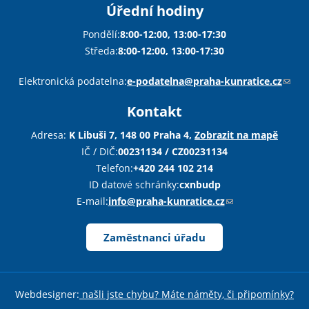
Úřední hodiny
Pondělí:
8:00-12:00, 13:00-17:30
Středa:
8:00-12:00, 13:00-17:30
Sha
Sha
Sha
Sen
Pri
Elektronická podatelna:
e-podatelna@praha-kunratice.cz
(
o
Kontakt
d
k
Adresa:
K Libuši 7, 148 00 Praha 4,
Zobrazit na mapě
a
IČ / DIČ:
00231134 / CZ00231134
z
Telefon:
+420 244 102 214
o
ID datové schránky:
cxnbudp
d
E-mail:
info@praha-kunratice.cz
(
e
o
š
d
Zaměstnanci úřadu
l
k
e
a
e
z
Webdesigner:
našli jste chybu? Máte náměty, či připomínky?
-
o