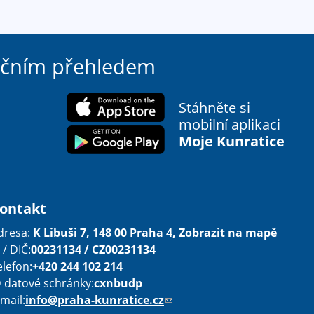
ačním přehledem
Stáhněte si
mobilní aplikaci
Moje Kunratice
ontakt
dresa:
K Libuši 7, 148 00 Praha 4,
Zobrazit na mapě
 / DIČ:
00231134 / CZ00231134
elefon:
+420 244 102 214
D datové schránky:
cxnbudp
-mail:
info@praha-kunratice.cz
(