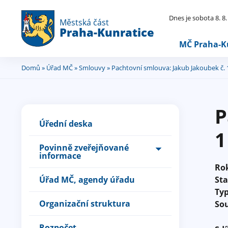
Dnes je sobota 8. 8
Městská část
Praha-Kunratice
MČ Praha-K
Domů
»
Úřad MČ
»
Smlouvy
» Pachtovní smlouva: Jakub Jakoubek č. 
Jste
zde
P
Úřední deska
1
Povinně zveřejňované
informace
Ro
Úřad MČ, agendy úřadu
St
Ty
Organizační struktura
So
Rozpočet