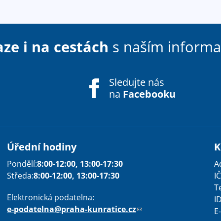
aze i na cestách
s naším inform
Sledujte nás
na
Facebooku
Úřední hodiny
K
Pondělí:
8:00-12:00, 13:00-17:30
A
Sha
Sha
Sha
Sen
Pri
Středa:
8:00-12:00, 13:00-17:30
IČ
T
Elektronická podatelna:
I
e-podatelna@praha-kunratice.cz
(
E