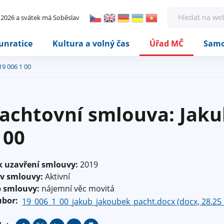
Rovnou na kontakt
Rovnou na obsah
Rovnou na menu
H
. 2026 a svátek má Soběslav
l
e
d
unratice
Kultura a volný čas
Úřad MČ
Samo
a
t
19 006 1 00
achtovní smlouva: Jaku
 00
k uzavření smlouvy:
2019
av smlouvy:
Aktivní
p smlouvy:
nájemní věc movitá
ubor:
19_006_1_00_jakub_jakoubek_pacht.docx (docx, 28.25