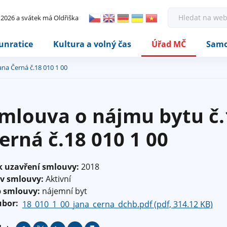
Rovnou na kontakt
Rovnou na obsah
Rovnou na menu
H
. 2026 a svátek má Oldřiška
l
e
d
unratice
Kultura a volný čas
Úřad MČ
Samo
a
t
na Černá č.18 010 1 00
mlouva o nájmu bytu č.
erná č.18 010 1 00
k uzavření smlouvy:
2018
av smlouvy:
Aktivní
p smlouvy:
nájemní byt
ubor:
18_010_1_00_jana_cerna_dchb.pdf (pdf, 314.12 KB)