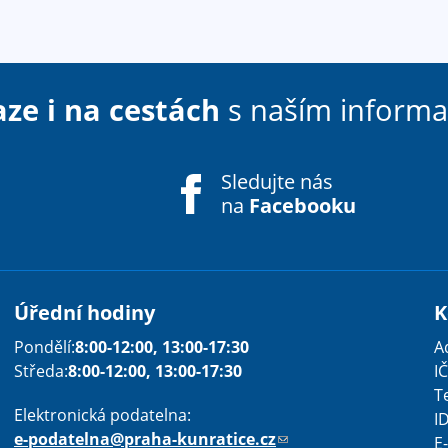
aze i na cestách
s naším inform
Sledujte nás
na
Facebooku
Úřední hodiny
K
Sha
Sha
Sha
Sen
Pri
Pondělí:
8:00-12:00, 13:00-17:30
A
Středa:
8:00-12:00, 13:00-17:30
IČ
T
Elektronická podatelna:
I
e-podatelna@praha-kunratice.cz
(
E