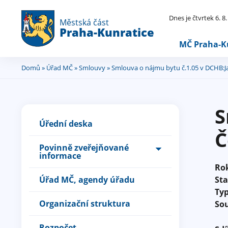
Dnes je čtvrtek 6. 8
Městská část
Praha-Kunratice
MČ Praha-K
Domů
»
Úřad MČ
»
Smlouvy
» Smlouva o nájmu bytu č.1.05 v DCHB:Ja
Jste
zde
S
Úřední deska
Č
Povinně zveřejňované
informace
Ro
Úřad MČ, agendy úřadu
St
Ty
Organizační struktura
So
Rozpočet