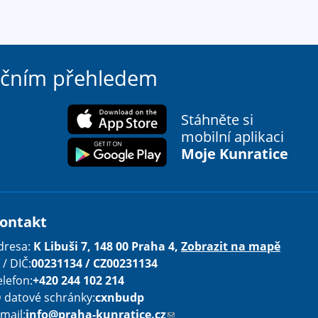
ačním přehledem
Stáhněte si
mobilní aplikaci
Moje Kunratice
ontakt
dresa:
K Libuši 7, 148 00 Praha 4,
Zobrazit na mapě
 / DIČ:
00231134 / CZ00231134
elefon:
+420 244 102 214
D datové schránky:
cxnbudp
-mail:
info@praha-kunratice.cz
(