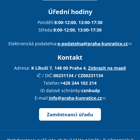
Úřední hodiny
Pondělí:
8:00-12:00, 13:00-17:30
Středa:
8:00-12:00, 13:00-17:30
Sha
Sha
Sha
Sen
Pri
Elektronická podatelna:
e-podatelna@praha-kunratice.cz
(
o
Kontakt
d
k
Adresa:
K Libuši 7, 148 00 Praha 4,
Zobrazit na mapě
a
IČ / DIČ:
00231134 / CZ00231134
z
Telefon:
+420 244 102 214
o
ID datové schránky:
cxnbudp
d
E-mail:
info@praha-kunratice.cz
(
e
o
š
d
Zaměstnanci úřadu
l
k
e
a
e
z