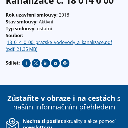
kanalizace č. 18 014 0 00
Rok uzavření smlouvy:
2018
Stav smlouvy:
Aktivní
Typ smlouvy:
ostatní
Soubor:
18_014_0_00_prazske_vodovody_a_kanalizace.pdf
(pdf, 21.35 MB)
Sdílet:
Zůstaňte v obraze i na cestách
s
naším informačním přehledem
Nechte si posílat
aktuality a akce pomocí
newsletteru