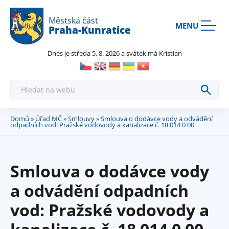
Rovnou na kontakt
Rovnou na obsah
Rovnou na menu
Městská část
MENU
Praha-Kunratice
Dnes je středa 5. 8. 2026 a svátek má Kristian
H
l
e
d
a
Domů
»
Úřad MČ
»
Smlouvy
» Smlouva o dodávce vody a odvádění
Jste
t
odpadních vod: Pražské vodovody a kanalizace č. 18 014 0 00
zde
Smlouva o dodávce vody
a odvádění odpadních
vod: Pražské vodovody a