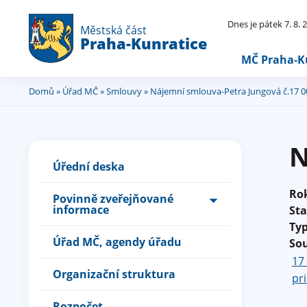
Dnes je pátek 7. 8.
Městská část
Praha-Kunratice
MČ Praha-K
Domů
»
Úřad MČ
»
Smlouvy
» Nájemní smlouva-Petra Jungová č.17 0
Jste
zde
N
Úřední deska
Ro
Povinně zveřejňované
informace
St
Ty
Úřad MČ, agendy úřadu
So
17
Organizační struktura
pri
Rozpočet