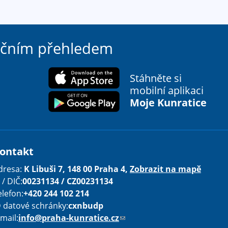
ačním přehledem
Stáhněte si
mobilní aplikaci
Moje Kunratice
ontakt
dresa:
K Libuši 7, 148 00 Praha 4,
Zobrazit na mapě
 / DIČ:
00231134 / CZ00231134
elefon:
+420 244 102 214
D datové schránky:
cxnbudp
-mail:
info@praha-kunratice.cz
(