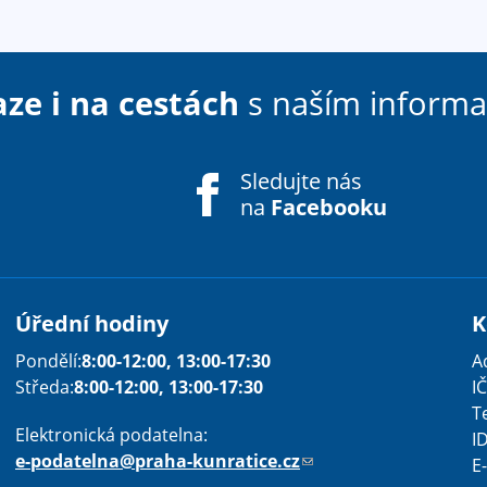
aze i na cestách
s naším inform
Sledujte nás
na
Facebooku
Úřední hodiny
K
Pondělí:
8:00-12:00, 13:00-17:30
A
Sha
Sha
Sha
Sen
Pri
Středa:
8:00-12:00, 13:00-17:30
IČ
T
Elektronická podatelna:
I
e-podatelna@praha-kunratice.cz
(
E