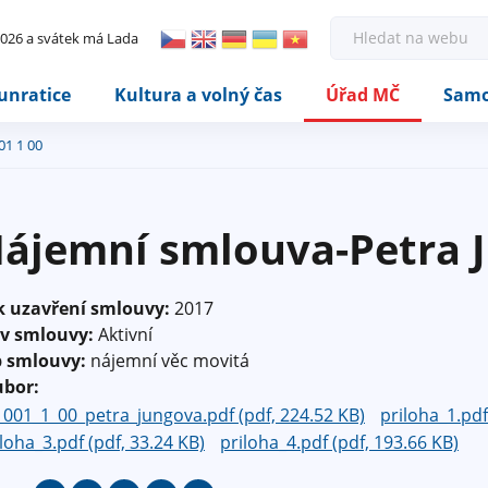
Rovnou na kontakt
Rovnou na obsah
Rovnou na menu
H
 2026 a svátek má Lada
l
e
d
unratice
Kultura a volný čas
Úřad MČ
Samo
a
t
01 1 00
ájemní smlouva-Petra J
k uzavření smlouvy:
2017
av smlouvy:
Aktivní
p smlouvy:
nájemní věc movitá
ubor:
_001_1_00_petra_jungova.pdf (pdf, 224.52 KB)
priloha_1.pdf
loha_3.pdf (pdf, 33.24 KB)
priloha_4.pdf (pdf, 193.66 KB)