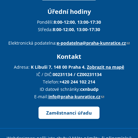
Úřední hodiny
Pondělí:
8:00-12:00, 13:00-17:30
Středa:
8:00-12:00, 13:00-17:30
Sha
Sha
Sha
Sen
Pri
Elektronická podatelna:
e-podatelna@praha-kunratice.cz
(
o
Kontakt
d
k
Adresa:
K Libuši 7, 148 00 Praha 4,
Zobrazit na mapě
a
IČ / DIČ:
00231134 / CZ00231134
z
Telefon:
+420 244 102 214
o
ID datové schránky:
cxnbudp
d
E-mail:
info@praha-kunratice.cz
(
e
o
š
d
Zaměstnanci úřadu
l
k
e
a
e
z