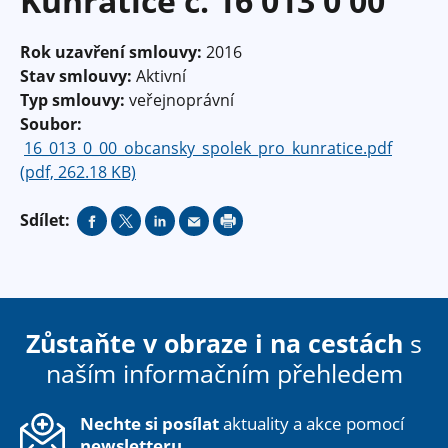
Kunratice č. 16 013 0 00
Rok uzavření smlouvy:
2016
Stav smlouvy:
Aktivní
Typ smlouvy:
veřejnoprávní
Soubor:
16_013_0_00_obcansky_spolek_pro_kunratice.pdf
(pdf, 262.18 KB)
Sdílet:
Zůstaňte v obraze i na cestách
s
naším informačním přehledem
Nechte si posílat
aktuality a akce pomocí
newsletteru