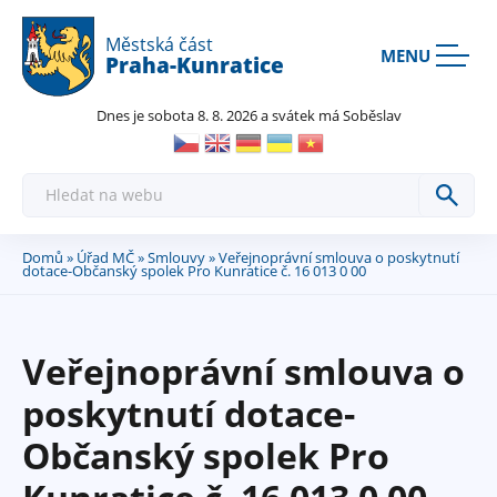
Rovnou na kontakt
Rovnou na obsah
Rovnou na menu
Městská část
MENU
Praha-Kunratice
Dnes je sobota 8. 8. 2026 a svátek má Soběslav
H
l
e
d
a
Domů
»
Úřad MČ
»
Smlouvy
» Veřejnoprávní smlouva o poskytnutí
Jste
t
dotace-Občanský spolek Pro Kunratice č. 16 013 0 00
zde
Veřejnoprávní smlouva o
poskytnutí dotace-
Občanský spolek Pro