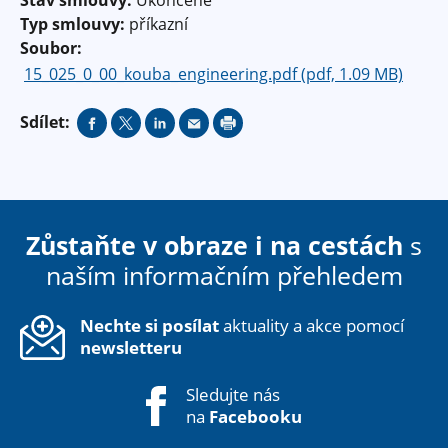
Typ smlouvy:
příkazní
Soubor:
15_025_0_00_kouba_engineering.pdf (pdf, 1.09 MB)
Sdílet:
Zůstaňte v obraze i na cestách
s
naším informačním přehledem
Nechte si posílat
aktuality a akce pomocí
newsletteru
Sledujte nás
na
Facebooku