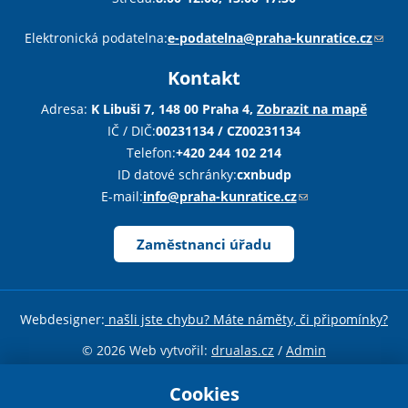
Sha
Sha
Sha
Sen
Pri
Elektronická podatelna:
e-podatelna@praha-kunratice.cz
(
o
Kontakt
d
k
Adresa:
K Libuši 7, 148 00 Praha 4,
Zobrazit na mapě
a
IČ / DIČ:
00231134 / CZ00231134
z
Telefon:
+420 244 102 214
o
ID datové schránky:
cxnbudp
d
E-mail:
info@praha-kunratice.cz
(
e
o
š
d
Zaměstnanci úřadu
l
k
e
a
e
z
Webdesigner:
našli jste chybu? Máte náměty, či připomínky?
-
o
m
d
© 2026 Web vytvořil:
drualas.cz
/
Admin
a
e
Sdílejte stránku
i
Cookies
š