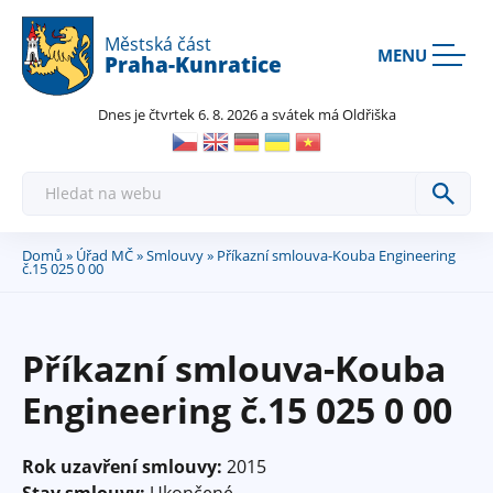
Rovnou na kontakt
Rovnou na obsah
Rovnou na menu
Městská část
MENU
Praha-Kunratice
Dnes je čtvrtek 6. 8. 2026 a svátek má Oldřiška
H
l
e
d
a
Domů
»
Úřad MČ
»
Smlouvy
» Příkazní smlouva-Kouba Engineering
Jste
t
č.15 025 0 00
zde
Příkazní smlouva-Kouba
Engineering č.15 025 0 00
Rok uzavření smlouvy:
2015
Stav smlouvy:
Ukončené