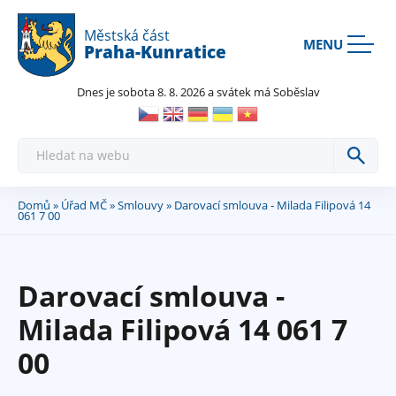
Rovnou na kontakt
Rovnou na obsah
Rovnou na menu
Městská část
MENU
Praha-Kunratice
Dnes je sobota 8. 8. 2026 a svátek má Soběslav
H
l
e
d
a
Domů
»
Úřad MČ
»
Smlouvy
» Darovací smlouva - Milada Filipová 14
Jste
t
061 7 00
zde
Darovací smlouva -
Milada Filipová 14 061 7
00