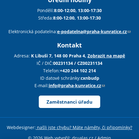
Pondělí:
8:00-12:00, 13:00-17:30
Středa:
8:00-12:00, 13:00-17:30
Sha
Sha
Sha
Sen
Pri
Elektronická podatelna:
e-podatelna@praha-kunratice.cz
(
o
Kontakt
d
k
Adresa:
K Libuši 7, 148 00 Praha 4,
Zobrazit na mapě
a
IČ / DIČ:
00231134 / CZ00231134
z
Telefon:
+420 244 102 214
o
ID datové schránky:
cxnbudp
d
E-mail:
info@praha-kunratice.cz
(
e
o
š
d
Zaměstnanci úřadu
l
k
e
a
e
z
Webdesigner:
našli jste chybu? Máte náměty, či připomínky?
-
o
m
d
© 2026 Web vytvořil:
drualas.cz
/
Admin