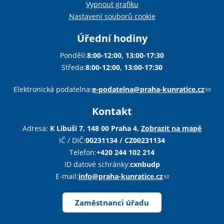
Vypnout grafiku
Nastavení souborů cookie
Úřední hodiny
Pondělí:
8:00-12:00, 13:00-17:30
Středa:
8:00-12:00, 13:00-17:30
Sha
Sha
Sha
Sen
Pri
Elektronická podatelna:
e-podatelna@praha-kunratice.cz
(
o
Kontakt
d
k
Adresa:
K Libuši 7, 148 00 Praha 4,
Zobrazit na mapě
a
IČ / DIČ:
00231134 / CZ00231134
z
Telefon:
+420 244 102 214
o
ID datové schránky:
cxnbudp
d
E-mail:
info@praha-kunratice.cz
(
e
o
š
d
Zaměstnanci úřadu
l
k
e