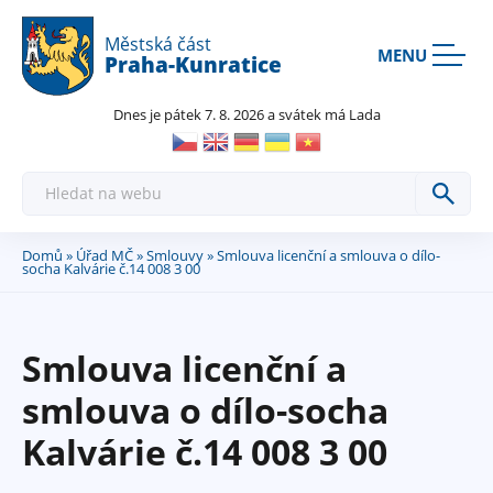
Rovnou na kontakt
Rovnou na obsah
Rovnou na menu
Městská část
MENU
Praha-Kunratice
Dnes je pátek 7. 8. 2026 a svátek má Lada
H
l
e
d
a
Domů
»
Úřad MČ
»
Smlouvy
» Smlouva licenční a smlouva o dílo-
Jste
t
socha Kalvárie č.14 008 3 00
zde
Smlouva licenční a
smlouva o dílo-socha
Kalvárie č.14 008 3 00