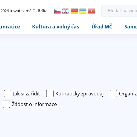
Rovnou na kontakt
Rovnou na obsah
Rovnou na menu
H
. 2026 a svátek má Oldřiška
l
e
d
unratice
Kultura a volný čas
Úřad MČ
Samo
a
t
Jak si zařídit
Kunratický zpravodaj
Organiz
Žádost o informace