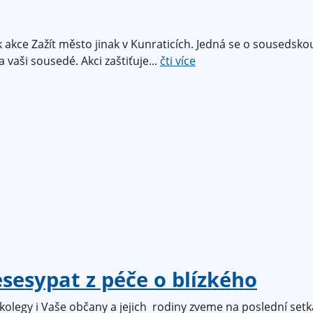
k akce Zažít město jinak v Kunraticích. Jedná se o sousedsk
 vaši sousedé. Akci zaštiťuje...
čti více
esypat z péče o blízkého
olegy i Vaše občany a jejich rodiny zveme na poslední setk