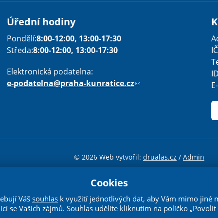
Úřední hodiny
K
Pondělí:
8:00-12:00, 13:00-17:30
A
Středa:
8:00-12:00, 13:00-17:30
IČ
T
Elektronická podatelna:
I
e-podatelna@praha-kunratice.cz
(
E
o
d
k
a
z
o
© 2026 Web vytvořil:
drualas.cz
/
Admin
d
e
Cookies
cenci
Creative Commons Uveďte původ-Neužívejte komerčně-Nezprac
š
ebují Váš
souhlas
k využití jednotlivých dat, aby Vám mimo jiné
l
jící se Vašich zájmů. Souhlas udělíte kliknutím na políčko „Povolit 
e