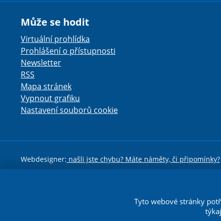
Může se hodit
Virtuální prohlídka
Prohlášení o přístupnosti
Newsletter
RSS
Mapa stránek
Vypnout grafiku
Nastavení souborů cookie
Webdesigner:
našli jste chybu? Máte náměty, či připomínky?
Toto dílo podléhá li
Tyto webové stránky potř
týka