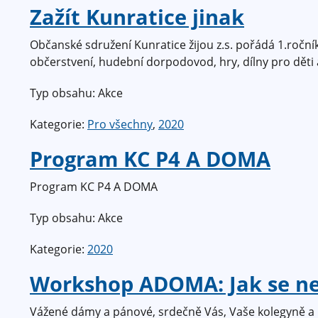
Zažít Kunratice jinak
Občanské sdružení Kunratice žijou z.s. pořádá 1.roční
občerstvení, hudební dorpodovod, hry, dílny pro děti a
Typ obsahu: Akce
Kategorie:
Pro všechny
,
2020
Program KC P4 A DOMA
Program KC P4 A DOMA
Typ obsahu: Akce
Kategorie:
2020
Workshop ADOMA: Jak se nes
Vážené dámy a pánové, srdečně Vás, Vaše kolegyně a k