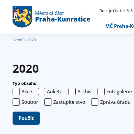
Dnes je čtvrtek 6. 8
Městská část
Praha-Kunratice
MČ Praha-K
Domů
» 2020
Jste
zde
2020
Typ obsahu
Akce
Anketa
Archiv
Fotogalerie
Soubor
Zastupitelstvo
Zpráva úřadu