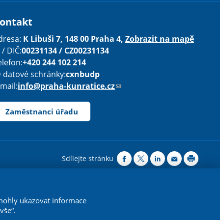
ontakt
dresa:
K Libuši 7, 148 00 Praha 4,
Zobrazit na mapě
 / DIČ:
00231134 / CZ00231134
elefon:
+420 244 102 214
D datové schránky:
cxnbudp
-mail:
info@praha-kunratice.cz
(
o
d
Zaměstnanci úřadu
k
a
z
o
Sdílejte stránku
d
e
ovávejte 4.0 Mezinárodní License
.
š
násle
posle
 mohly ukazovat informace
l
vše“.
e