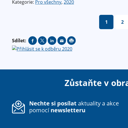
Kategorie:
Pro všechny
,
2020
S
1
2
t
r
Sdílet:
á
n
k
y
Zůstaňte v obr
Nechte si posílat
aktuality a akce
pomocí
newsletteru