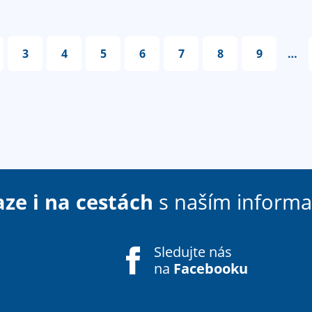
3
4
5
6
7
8
9
…
aze i na cestách
s naším inform
Sledujte nás
na
Facebooku