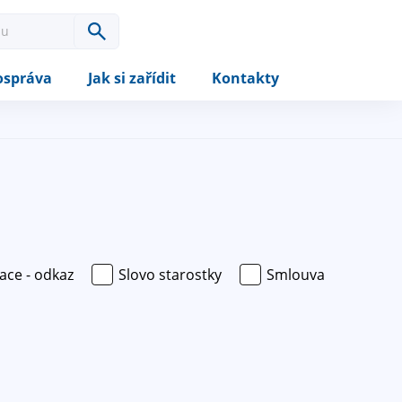
správa
Jak si zařídit
Kontakty
ace - odkaz
Slovo starostky
Smlouva