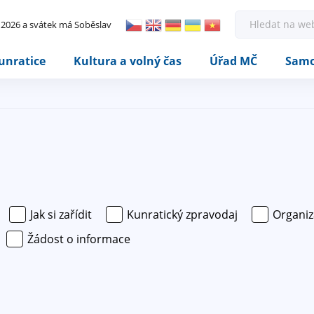
Rovnou na kontakt
Rovnou na obsah
Rovnou na menu
H
. 2026 a svátek má Soběslav
l
e
d
unratice
Kultura a volný čas
Úřad MČ
Samo
a
t
Jak si zařídit
Kunratický zpravodaj
Organiz
Žádost o informace