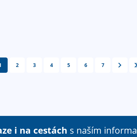
1
2
3
4
5
6
7
aze i na cestách
s naším inform