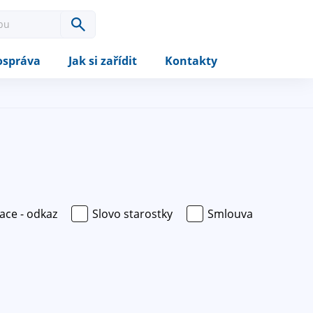
správa
Jak si zařídit
Kontakty
ace - odkaz
Slovo starostky
Smlouva