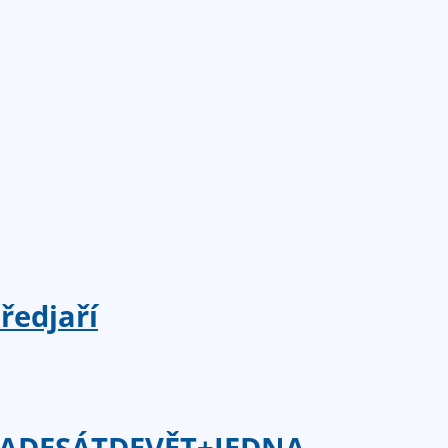
ředjaří
 PADESÁTDEVĚT+JEDNA