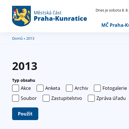
Dnes je sobota 8. 8
Městská část
Praha-Kunratice
MČ Praha-K
Domů
» 2013
Jste
zde
2013
Typ obsahu
Akce
Anketa
Archiv
Fotogalerie
Soubor
Zastupitelstvo
Zpráva úřadu