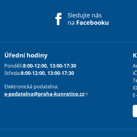
Sledujte nás
na
Facebooku
Úřední hodiny
K
Pondělí:
8:00-12:00, 13:00-17:30
A
Středa:
8:00-12:00, 13:00-17:30
IČ
T
Elektronická podatelna:
I
e-podatelna@praha-kunratice.cz
(
E
o
d
k
a
z