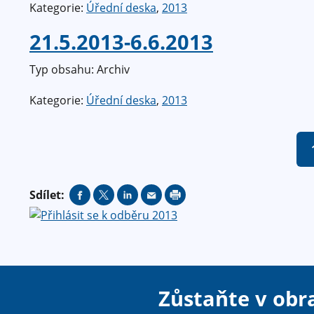
Kategorie:
Úřední deska
,
2013
21.5.2013-6.6.2013
Typ obsahu: Archiv
Kategorie:
Úřední deska
,
2013
S
t
r
Sdílet:
á
n
k
y
Zůstaňte v obr