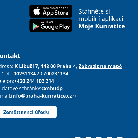
Stáhněte si
mobilní aplikaci
Moje Kunratice
ontakt
dresa:
K Libuši 7, 148 00 Praha 4,
Zobrazit na mapě
 / DIČ:
00231134 / CZ00231134
elefon:
+420 244 102 214
D datové schránky:
cxnbudp
-mail:
info@praha-kunratice.cz
(
o
d
Zaměstnanci úřadu
k
a
z