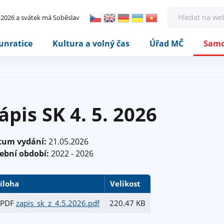
Rovnou na kontakt
Rovnou na obsah
Rovnou na menu
H
. 2026 a svátek má Soběslav
l
e
d
unratice
Kultura a volný čas
Úřad MČ
Samo
a
t
ápis SK 4. 5. 2026
tum vydání:
21.05.2026
ební období:
2022 - 2026
íloha
Velikost
zapis_sk_z_4.5.2026.pdf
220.47 KB