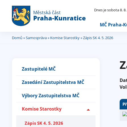
Dnes je sobota 8. 8
Městská část
Praha-Kunratice
MČ Praha-K
Domů
»
Samospráva
»
Komise Starostky
» Zápis SK 4. 5. 2026
Jste
zde
Z
Zastupitelé MČ
Da
Zasedání Zastupitelstva MČ
Vol
Výbory Zastupitelstva MČ
Př
Komise Starostky
Zápis SK 4. 5. 2026