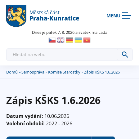
Rovnou na kontakt
Rovnou na obsah
Rovnou na menu
Městská část
MENU
Praha-Kunratice
Dnes je pátek 7. 8. 2026 a svátek má Lada
H
l
e
d
a
Domů
»
Samospráva
»
Komise Starostky
» Zápis KŠKS 1.6.2026
Jste
t
zde
Zápis KŠKS 1.6.2026
Datum vydání:
10.06.2026
Volební období:
2022 - 2026