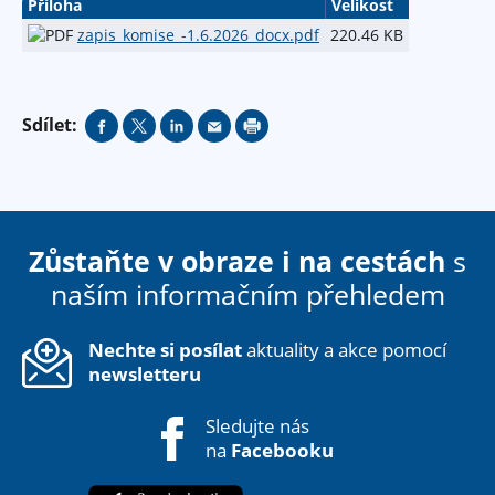
Příloha
Velikost
zapis_komise_-1.6.2026_docx.pdf
220.46 KB
Sdílet:
Zůstaňte v obraze i na cestách
s
naším informačním přehledem
Nechte si posílat
aktuality a akce pomocí
newsletteru
Sledujte nás
na
Facebooku