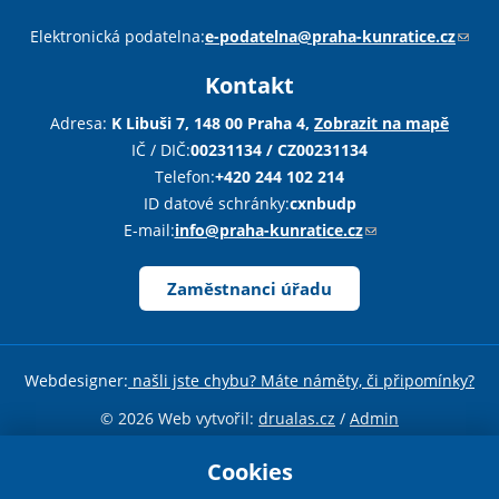
Sha
Sha
Sha
Sen
Pri
Elektronická podatelna:
e-podatelna@praha-kunratice.cz
(
o
Kontakt
d
k
Adresa:
K Libuši 7, 148 00 Praha 4,
Zobrazit na mapě
a
IČ / DIČ:
00231134 / CZ00231134
z
Telefon:
+420 244 102 214
o
ID datové schránky:
cxnbudp
d
E-mail:
info@praha-kunratice.cz
(
e
o
š
d
Zaměstnanci úřadu
l
k
e
a
e
z
Webdesigner:
našli jste chybu? Máte náměty, či připomínky?
-
o
m
d
© 2026 Web vytvořil:
drualas.cz
/
Admin
a
e
Sdílejte stránku
i
Cookies
š
l
l