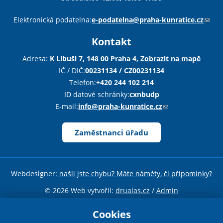
Sha
Sha
Sha
Sen
Pri
Elektronická podatelna:
e-podatelna@praha-kunratice.cz
(
o
Kontakt
d
k
Adresa:
K Libuši 7, 148 00 Praha 4,
Zobrazit na mapě
a
IČ / DIČ:
00231134 / CZ00231134
z
Telefon:
+420 244 102 214
o
ID datové schránky:
cxnbudp
d
E-mail:
info@praha-kunratice.cz
(
e
o
š
d
Zaměstnanci úřadu
l
k
e
a
e
z
Webdesigner:
našli jste chybu? Máte náměty, či připomínky?
-
o
m
d
© 2026 Web vytvořil:
drualas.cz
/
Admin
a
e
Sdílejte stránku
i
Cookies
š
l