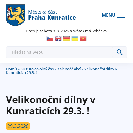
Rovnou na kontakt
Rovnou na obsah
Rovnou na menu
Městská část
MENU
Praha-Kunratice
Dnes je sobota 8. 8. 2026 a svátek má Soběslav
H
l
e
d
a
Domů
»
Kultura a volný čas
»
Kalendář akcí
» Velikonoční dílny v
Jste
t
Kunraticích 29.3. !
zde
Velikonoční dílny v
Kunraticích 29.3. !
29.3.2026