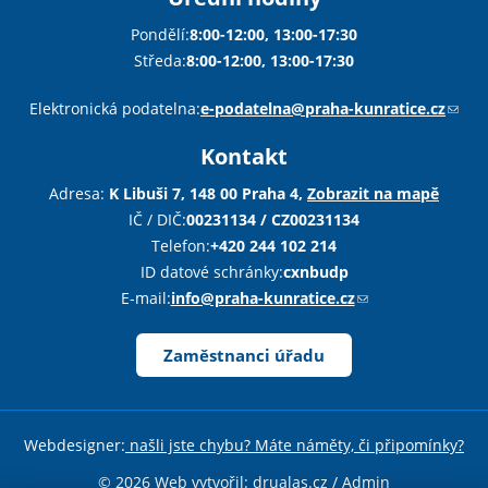
Pondělí:
8:00-12:00, 13:00-17:30
Středa:
8:00-12:00, 13:00-17:30
Sha
Sha
Sha
Sen
Pri
Elektronická podatelna:
e-podatelna@praha-kunratice.cz
(
o
Kontakt
d
k
Adresa:
K Libuši 7, 148 00 Praha 4,
Zobrazit na mapě
a
IČ / DIČ:
00231134 / CZ00231134
z
Telefon:
+420 244 102 214
o
ID datové schránky:
cxnbudp
d
E-mail:
info@praha-kunratice.cz
(
e
o
š
d
Zaměstnanci úřadu
l
k
e
a
e
z
Webdesigner:
našli jste chybu? Máte náměty, či připomínky?
-
o
m
d
© 2026 Web vytvořil:
drualas.cz
/
Admin