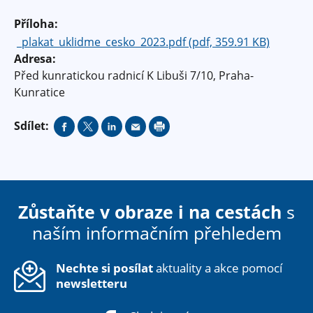
Příloha:
_plakat_uklidme_cesko_2023.pdf (pdf, 359.91 KB)
Adresa:
Před kunratickou radnicí
K Libuši 7/10
Praha-
Kunratice
Sdílet:
Zůstaňte v obraze i na cestách
s
naším informačním přehledem
Nechte si posílat
aktuality a akce pomocí
newsletteru