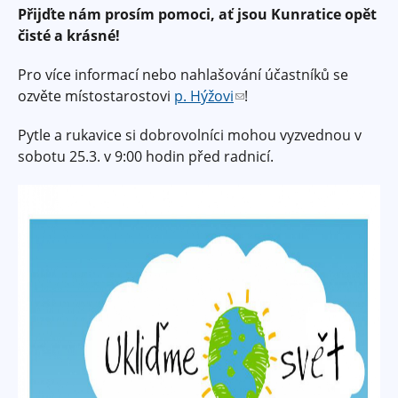
Přijďte nám prosím pomoci, ať jsou Kunratice opět
čisté a krásné!
Pro více informací nebo nahlašování účastníků se
ozvěte místostarostovi
p. Hýžovi
(
!
o
Pytle a rukavice si dobrovolníci mohou vyzvednou v
d
sobotu 25.3. v 9:00 hodin před radnicí.
k
a
z
o
d
e
š
l
e
e
-
m