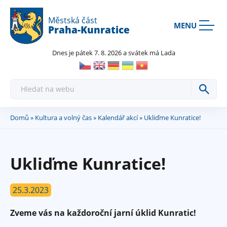
Rovnou na kontakt
Rovnou na obsah
Rovnou na menu
Městská část
MENU
Praha-Kunratice
Dnes je pátek 7. 8. 2026 a svátek má Lada
H
l
e
d
a
Domů
»
Kultura a volný čas
»
Kalendář akcí
» Ukliďme Kunratice!
Jste
t
zde
Ukliďme Kunratice!
25.3.2023
Zveme vás na každoroční jarní úklid Kunratic!