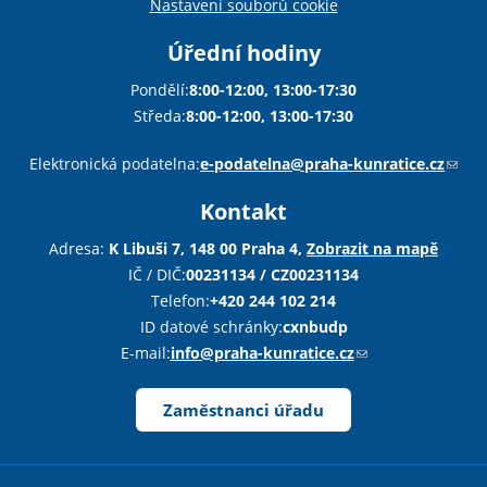
Nastavení souborů cookie
Úřední hodiny
Pondělí:
8:00-12:00, 13:00-17:30
Středa:
8:00-12:00, 13:00-17:30
Sha
Sha
Sha
Sen
Pri
Elektronická podatelna:
e-podatelna@praha-kunratice.cz
(
o
Kontakt
d
k
Adresa:
K Libuši 7, 148 00 Praha 4,
Zobrazit na mapě
a
IČ / DIČ:
00231134 / CZ00231134
z
Telefon:
+420 244 102 214
o
ID datové schránky:
cxnbudp
d
E-mail:
info@praha-kunratice.cz
(
e
o
š
d
Zaměstnanci úřadu
l
k
e
a
e
z