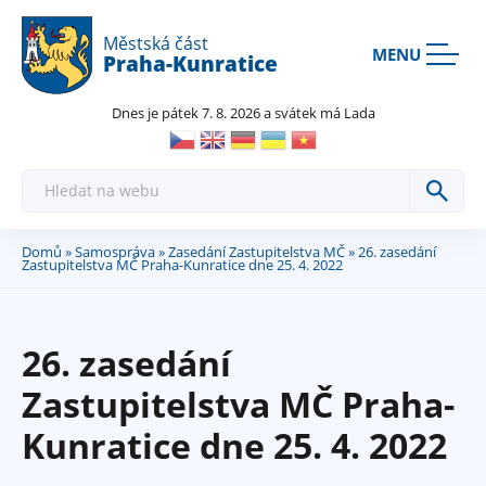
Rovnou na kontakt
Rovnou na obsah
Rovnou na menu
Městská část
MENU
Praha-Kunratice
Dnes je pátek 7. 8. 2026 a svátek má Lada
H
l
e
d
a
Domů
»
Samospráva
»
Zasedání Zastupitelstva MČ
» 26. zasedání
Jste
t
Zastupitelstva MČ Praha-Kunratice dne 25. 4. 2022
zde
26. zasedání
Zastupitelstva MČ Praha-
Kunratice dne 25. 4. 2022