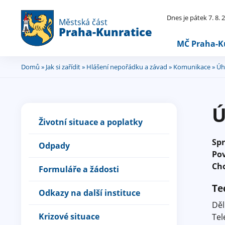
Dnes je pátek 7. 8.
Městská část
Praha-Kunratice
MČ Praha-K
Domů
»
Jak si zařídit
»
Hlášení nepořádku a závad
»
Komunikace
» Úh
Jste
zde
Ú
Životní situace a poplatky
Sp
Odpady
Po
Ch
Formuláře a žádosti
Te
Odkazy na další instituce
Děl
Krizové situace
Tel