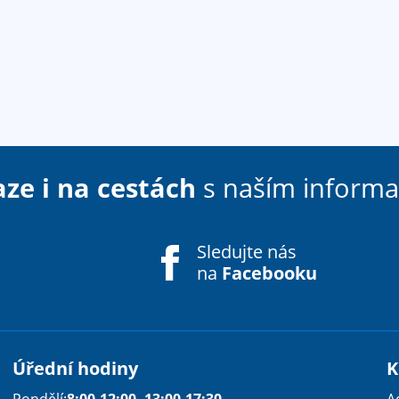
aze i na cestách
s naším inform
Sledujte nás
na
Facebooku
Úřední hodiny
K