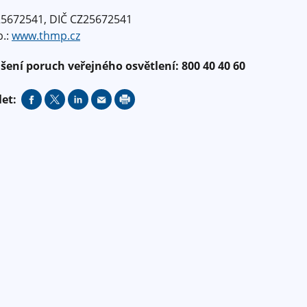
25672541, DIČ CZ25672541
.:
www.thmp.cz
šení poruch veřejného osvětlení: 800 40 40 60
let: