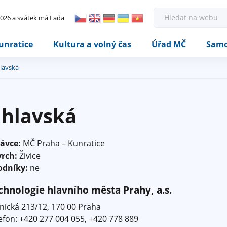
Rovnou na kontakt
Rovnou na obsah
Rovnou na menu
H
 2026 a svátek má Lada
l
e
d
unratice
Kultura a volný čas
Úřad MČ
Samo
a
t
lavská
hlavská
rávce:
MČ Praha – Kunratice
vrch:
Živice
odníky:
ne
chnologie hlavního města Prahy, a.s.
nická 213/12, 170 00 Praha
efon: +420 277 004 055, +420 778 889