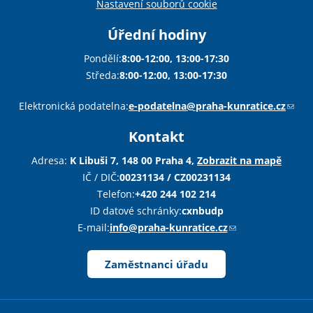
Nastavení souborů cookie
Úřední hodiny
Pondělí:
8:00-12:00, 13:00-17:30
Středa:
8:00-12:00, 13:00-17:30
Sha
Sha
Sha
Sen
Pri
Elektronická podatelna:
e-podatelna@praha-kunratice.cz
(
o
Kontakt
d
k
Adresa:
K Libuši 7, 148 00 Praha 4,
Zobrazit na mapě
a
IČ / DIČ:
00231134 / CZ00231134
z
Telefon:
+420 244 102 214
o
ID datové schránky:
cxnbudp
d
E-mail:
info@praha-kunratice.cz
(
e
o
š
d
Zaměstnanci úřadu
l
k
e
a
e
z