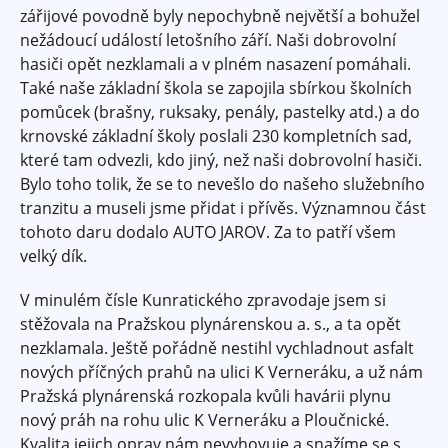
zářijové povodně byly nepochybně největší a bohužel
nežádoucí událostí letošního září. Naši dobrovolní
hasiči opět nezklamali a v plném nasazení pomáhali.
Také naše základní škola se zapojila sbírkou školních
pomůcek (brašny, ruksaky, penály, pastelky atd.) a do
krnovské základní školy poslali 230 kompletních sad,
které tam odvezli, kdo jiný, než naši dobrovolní hasiči.
Bylo toho tolik, že se to nevešlo do našeho služebního
tranzitu a museli jsme přidat i přívěs. Významnou část
tohoto daru dodalo AUTO JAROV. Za to patří všem
velký dík.
V minulém čísle Kunratického zpravodaje jsem si
stěžovala na Pražskou plynárenskou a. s., a ta opět
nezklamala. Ještě pořádně nestihl vychladnout asfalt
nových příčných prahů na ulici K Verneráku, a už nám
Pražská plynárenská rozkopala kvůli havárii plynu
nový práh na rohu ulic K Verneráku a Ploučnické.
Kvalita jejich oprav nám nevyhovuje a snažíme se s