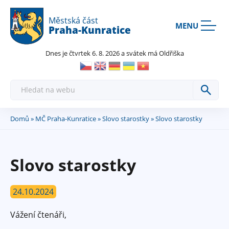
Rovnou na kontakt
Rovnou na obsah
Rovnou na menu
Městská část
MENU
Praha-Kunratice
Dnes je čtvrtek 6. 8. 2026 a svátek má Oldřiška
H
l
e
d
a
Domů
»
MČ Praha-Kunratice
»
Slovo starostky
» Slovo starostky
Jste
t
zde
Slovo starostky
24.10.2024
Vážení čtenáři,