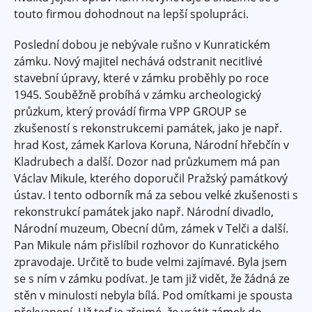
touto firmou dohodnout na lepší spolupráci.
Poslední dobou je nebývale rušno v Kunratickém
zámku. Nový majitel nechává odstranit necitlivé
stavební úpravy, které v zámku proběhly po roce
1945. Souběžně probíhá v zámku archeologický
průzkum, který provádí firma VPP GROUP se
zkušeností s rekonstrukcemi památek, jako je např.
hrad Kost, zámek Karlova Koruna, Národní hřebčín v
Kladrubech a další. Dozor nad průzkumem má pan
Václav Mikule, kterého doporučil Pražský památkový
ústav. I tento odborník má za sebou velké zkušenosti s
rekonstrukcí památek jako např. Národní divadlo,
Národní muzeum, Obecní dům, zámek v Telči a další.
Pan Mikule nám přislíbil rozhovor do Kunratického
zpravodaje. Určitě to bude velmi zajímavé. Byla jsem
se s ním v zámku podívat. Je tam již vidět, že žádná ze
stěn v minulosti nebyla bílá. Pod omítkami je spousta
překvapení. Už teď je zřejmé, že vrátit zámek do