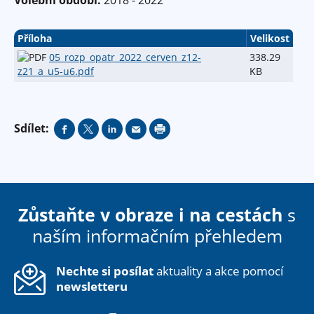
Příloha
Velikost
05_rozp_opatr_2022_cerven_z12-
338.29
z21_a_u5-u6.pdf
KB
Sdílet:
Zůstaňte v obraze i na cestách
s
naším informačním přehledem
Nechte si posílat
aktuality a akce pomocí
newsletteru