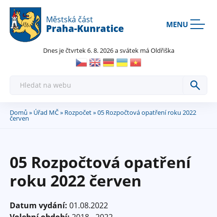
Rovnou na kontakt
Rovnou na obsah
Rovnou na menu
Městská část
MENU
Praha-Kunratice
Dnes je čtvrtek 6. 8. 2026 a svátek má Oldřiška
H
l
e
d
a
Domů
»
Úřad MČ
»
Rozpočet
» 05 Rozpočtová opatření roku 2022
Jste
t
červen
zde
05 Rozpočtová opatření
roku 2022 červen
Datum vydání:
01.08.2022
Volební období:
2018 - 2022