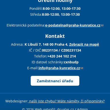
Úřední hodiny
Pondělí:
8:00-12:00, 13:00-17:30
Středa:
8:00-12:00, 13:00-17:30
Sha
Sha
Sha
Sen
Pri
Elektronická podatelna:
e-podatelna@praha-kunratice.cz
(
o
Kontakt
d
k
Adresa:
K Libuši 7, 148 00 Praha 4,
Zobrazit na mapě
a
IČ / DIČ:
00231134 / CZ00231134
z
Telefon:
+420 244 102 214
o
ID datové schránky:
cxnbudp
d
E-mail:
info@praha-kunratice.cz
(
e
o
š
d
Zaměstnanci úřadu
l
k
e
a
e
z
Webdesigner:
našli jste chybu? Máte náměty, či připomínky?
-
o
m
d
© 2026 Web vytvořil:
drualas.cz
/
Admin