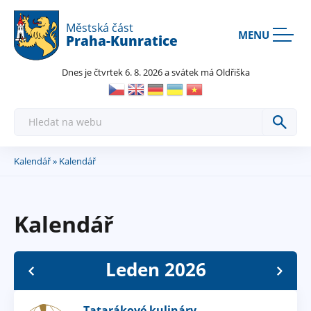
Rovnou na kontakt
Rovnou na obsah
Rovnou na menu
Městská část
MENU
Praha-Kunratice
Dnes je čtvrtek 6. 8. 2026 a svátek má Oldřiška
H
l
e
d
a
Kalendář
» Kalendář
Jste
t
zde
Kalendář
Leden 2026
Tatarákové kulináry