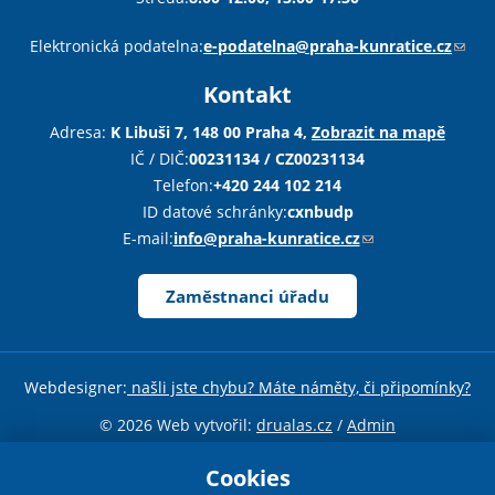
Sha
Sha
Sha
Sen
Pri
Elektronická podatelna:
e-podatelna@praha-kunratice.cz
(
o
Kontakt
d
k
Adresa:
K Libuši 7, 148 00 Praha 4,
Zobrazit na mapě
a
IČ / DIČ:
00231134 / CZ00231134
z
Telefon:
+420 244 102 214
o
ID datové schránky:
cxnbudp
d
E-mail:
info@praha-kunratice.cz
(
«
D
e
o
š
d
Zaměstnanci úřadu
l
k
e
a
e
z
Webdesigner:
našli jste chybu? Máte náměty, či připomínky?
-
o
m
d
© 2026 Web vytvořil:
drualas.cz
/
Admin
a
e
Sdílejte stránku
i
Cookies
š