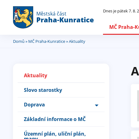
Dnes je pátek 7. 8.
Městská část
Praha-Kunratice
MČ Praha-K
Domů
»
MČ Praha-Kunratice
» Aktuality
Jste
zde
A
Aktuality
Slovo starostky
Doprava
Základní informace o MČ
Územní plán, uliční plán,
mapy