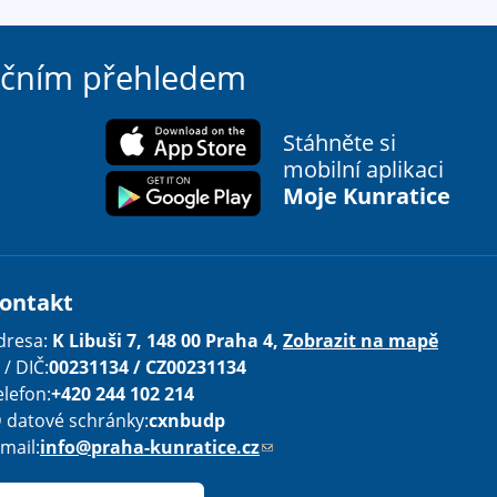
ačním přehledem
Stáhněte si
mobilní aplikaci
Moje Kunratice
ontakt
dresa:
K Libuši 7, 148 00 Praha 4,
Zobrazit na mapě
 / DIČ:
00231134 / CZ00231134
elefon:
+420 244 102 214
D datové schránky:
cxnbudp
-mail:
info@praha-kunratice.cz
(
o