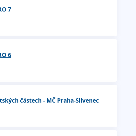
RO 7
RO 6
tských částech - MČ Praha-Slivenec