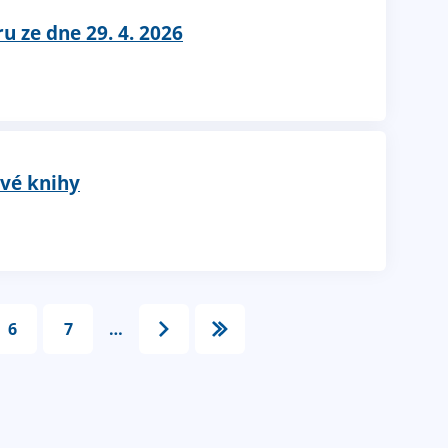
u ze dne 29. 4. 2026
ové knihy
6
7
…