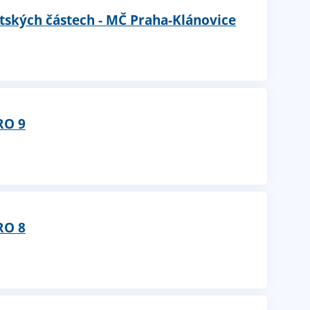
tských částech - MČ Praha-Klánovice
RO 9
RO 8