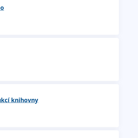
do
ukcí knihovny