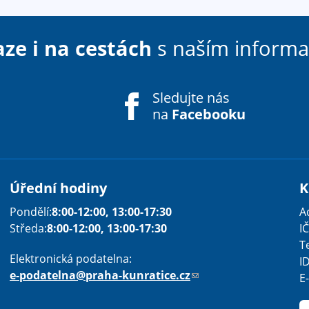
aze i na cestách
s naším inform
Sledujte nás
na
Facebooku
Úřední hodiny
K
Pondělí:
8:00-12:00, 13:00-17:30
A
Středa:
8:00-12:00, 13:00-17:30
IČ
T
Elektronická podatelna:
I
e-podatelna@praha-kunratice.cz
(
E
o
d