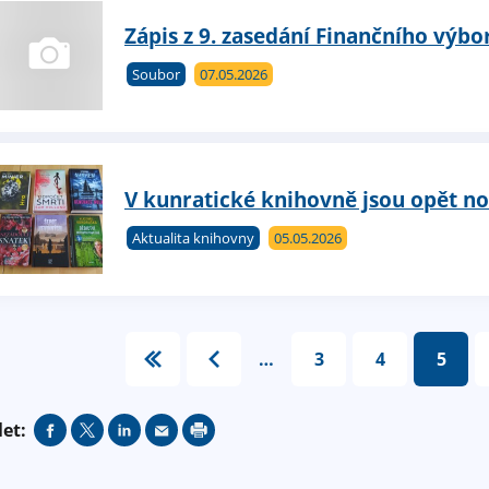
Zápis z 9. zasedání Finančního výbor
Soubor
07.05.2026
V kunratické knihovně jsou opět n
Aktualita knihovny
05.05.2026
…
3
4
5
let: