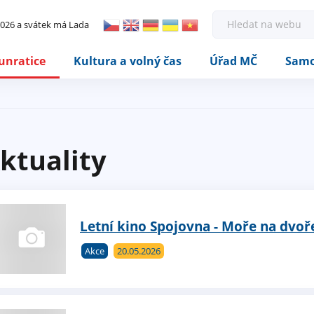
Rovnou na kontakt
Rovnou na obsah
Rovnou na menu
H
 2026 a svátek má Lada
l
e
d
unratice
Kultura a volný čas
Úřad MČ
Samo
a
t
ktuality
Letní kino Spojovna - Moře na dvoř
Akce
20.05.2026