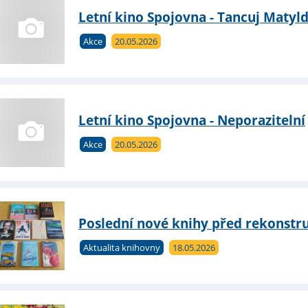
Letní kino Spojovna - Tancuj Matyl
Akce
20.05.2026
Letní kino Spojovna - Neporazitelní
Akce
20.05.2026
Poslední nové knihy před rekonstr
Aktualita knihovny
18.05.2026