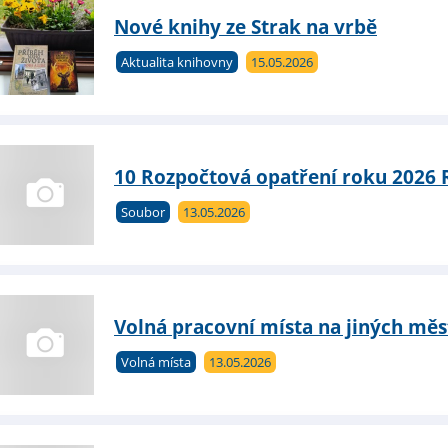
Nové knihy ze Strak na vrbě
Aktualita knihovny
15.05.2026
10 Rozpočtová opatření roku 2026 
Soubor
13.05.2026
Volná pracovní místa na jiných měs
Volná místa
13.05.2026