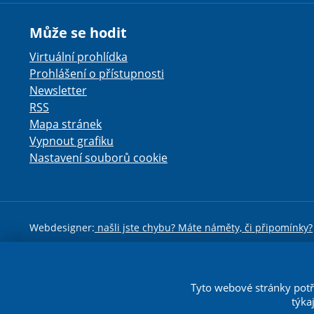
Může se hodit
Virtuální prohlídka
Prohlášení o přístupnosti
Newsletter
RSS
Mapa stránek
Vypnout grafiku
Nastavení souborů cookie
Webdesigner:
našli jste chybu? Máte náměty, či připomínky?
Toto dílo podléhá li
Tyto webové stránky potř
týka