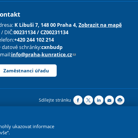
ontakt
dresa:
K Libuši 7, 148 00 Praha 4,
Zobrazit na mapě
 / DIČ:
00231134 / CZ00231134
elefon:
+420 244 102 214
D datové schránky:
cxnbudp
-mail:
info@praha-kunratice.cz
(
o
d
Zaměstnanci úřadu
k
a
z
o
Sdílejte stránku
d
e
ovávejte 4.0 Mezinárodní License
.
š
 mohly ukazovat informace
l
vše“.
e