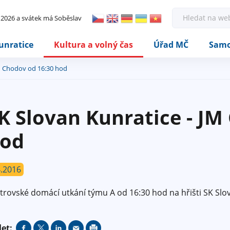
Rovnou na kontakt
Rovnou na obsah
Rovnou na menu
H
. 2026 a svátek má Soběslav
l
e
d
unratice
Kultura a volný čas
Úřad MČ
Samo
a
t
JM Chodov od 16:30 hod
K Slovan Kunratice - JM
od
4.2016
trovské domácí utkání týmu A od 16:30 hod na hřišti SK Slo
let: