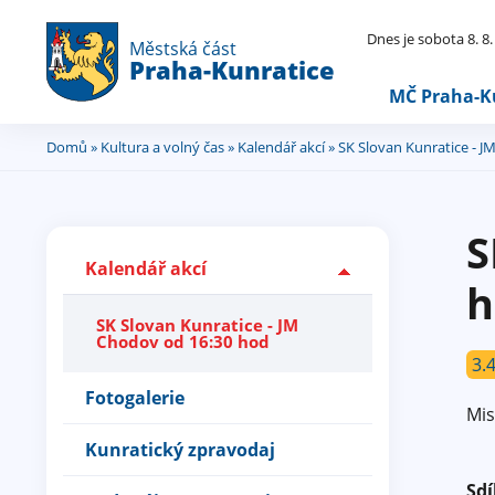
Dnes je sobota 8. 8
Městská část
Praha-Kunratice
MČ Praha-K
Domů
»
Kultura a volný čas
»
Kalendář akcí
» SK Slovan Kunratice - 
Jste
zde
S
Kalendář akcí
h
SK Slovan Kunratice - JM
Chodov od 16:30 hod
3.
Fotogalerie
Mis
Kunratický zpravodaj
Sdí