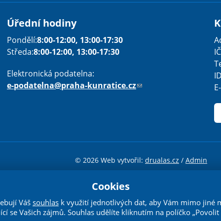
Úřední hodiny
K
Pondělí:
8:00-12:00, 13:00-17:30
A
Středa:
8:00-12:00, 13:00-17:30
IČ
T
Elektronická podatelna:
I
e-podatelna@praha-kunratice.cz
(
E
o
d
k
a
z
o
© 2026 Web vytvořil:
drualas.cz
/
Admin
Sha
Sha
Sha
Sen
Pri
d
e
Cookies
cenci
Creative Commons Uveďte původ-Neužívejte komerčně-Nezprac
š
ebují Váš
souhlas
k využití jednotlivých dat, aby Vám mimo jiné
l
jící se Vašich zájmů. Souhlas udělíte kliknutím na políčko „Povolit 
e