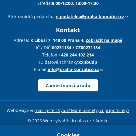
Středa:
8:00-12:00, 13:00-17:30
Sha
Sha
Sha
Sen
Pri
Elektronická podatelna:
e-podatelna@praha-kunratice.cz
(
o
Kontakt
d
k
Adresa:
K Libuši 7, 148 00 Praha 4,
Zobrazit na mapě
a
IČ / DIČ:
00231134 / CZ00231134
z
Telefon:
+420 244 102 214
o
ID datové schránky:
cxnbudp
d
E-mail:
info@praha-kunratice.cz
(
e
o
š
d
Zaměstnanci úřadu
l
k
e
a
e
z
Webdesigner:
našli jste chybu? Máte náměty, či připomínky?
-
o
m
d
© 2026 Web vytvořil:
drualas.cz
/
Admin
a
e
Sdílejte stránku
i
Cookies
š