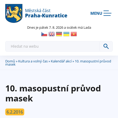
Rovnou na kontakt
Rovnou na obsah
Rovnou na menu
Městská část
MENU
Praha-Kunratice
Dnes je pátek 7. 8. 2026 a svátek má Lada
H
l
e
d
a
Domů
»
Kultura a volný čas
»
Kalendář akcí
» 10. masopustní průvod
Jste
t
masek
zde
10. masopustní průvod
masek
6.2.2016