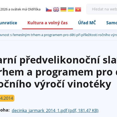
Rovnou na kontakt
Rovnou na obsah
Rovnou na menu
H
. 2026 a svátek má Oldřiška
l
e
d
unratice
Kultura a volný čas
Úřad MČ
Samo
a
t
lavnost s řemeslným trhem a programem pro děti při příležitosti ročního výr
arní předvelikonoční s
rhem a programem pro dě
očního výročí vinotéky
.4.2014
loha:
decinka_jarmark_2014_1.pdf (pdf, 181.47 KB)