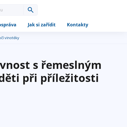
správa
Jak si zařídit
Kontakty
očí vinotéky
lavnost s řemeslným
ti při příležitosti