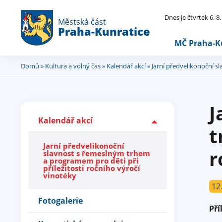
Dnes je čtvrtek 6. 8
Městská část
Praha-Kunratice
MČ Praha-K
Domů
»
Kultura a volný čas
»
Kalendář akcí
» Jarní předvelikonoční s
Jste
zde
J
Kalendář akcí
t
Jarní předvelikonoční
r
slavnost s řemeslným trhem
a programem pro děti při
příležitosti ročního výročí
vinotéky
12
Fotogalerie
Pří