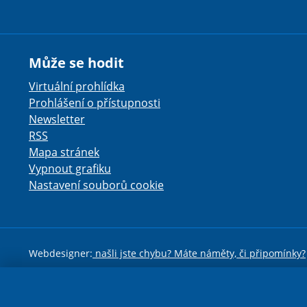
Může se hodit
Virtuální prohlídka
Prohlášení o přístupnosti
Newsletter
RSS
Mapa stránek
Vypnout grafiku
Nastavení souborů cookie
Webdesigner:
našli jste chybu? Máte náměty, či připomínky?
Toto dílo podléhá li