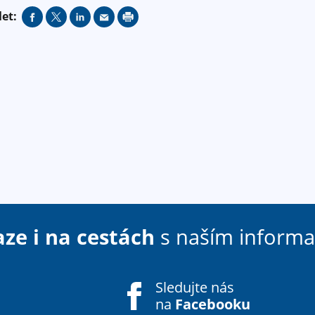
let:
aze i na cestách
s naším inform
Sledujte nás
na
Facebooku