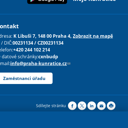
ontakt
dresa:
K Libuši 7, 148 00 Praha 4,
Zobrazit na mapě
 / DIČ:
00231134 / CZ00231134
elefon:
+420 244 102 214
D datové schránky:
cxnbudp
-mail:
info@praha-kunratice.cz
(
o
d
Zaměstnanci úřadu
k
a
z
o
Sdílejte stránku
d
e
ovávejte 4.0 Mezinárodní License
.
š