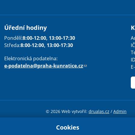
Úřední hodiny
K
Pondělí:
8:00-12:00, 13:00-17:30
A
Středa:
8:00-12:00, 13:00-17:30
IČ
T
Elektronická podatelna:
I
e-podatelna@praha-kunratice.cz
(
E
o
d
k
a
z
Sha
Sha
Sha
Sen
Pri
o
© 2026 Web vytvořil:
drualas.cz
/
Admin
d
e
Cookies
cenci
Creative Commons Uveďte původ-Neužívejte komerčně-Nezprac
š