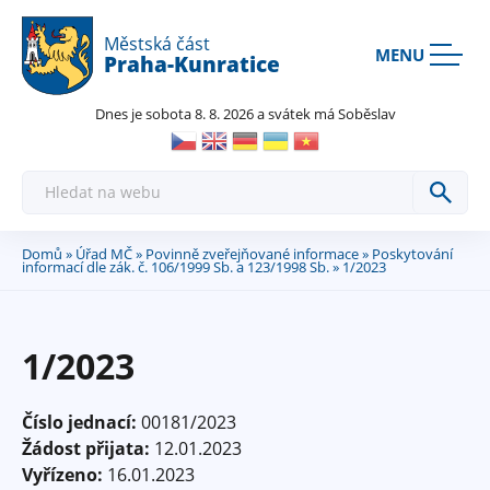
Rovnou na kontakt
Rovnou na obsah
Rovnou na menu
Městská část
MENU
Praha-Kunratice
Dnes je sobota 8. 8. 2026 a svátek má Soběslav
H
l
e
d
a
Domů
»
Úřad MČ
»
Povinně zveřejňované informace
»
Poskytování
Jste
t
informací dle zák. č. 106/1999 Sb. a 123/1998 Sb.
» 1/2023
zde
1/2023
Číslo jednací:
00181/2023
Žádost přijata:
12.01.2023
Vyřízeno:
16.01.2023