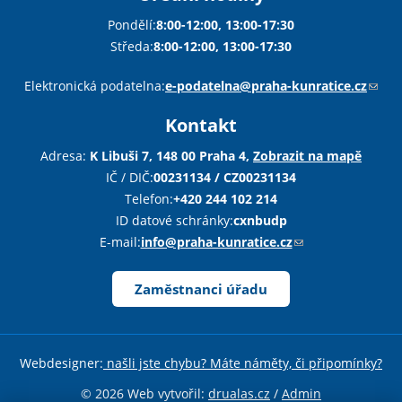
Pondělí:
8:00-12:00, 13:00-17:30
Středa:
8:00-12:00, 13:00-17:30
Sha
Sha
Sha
Sen
Pri
Elektronická podatelna:
e-podatelna@praha-kunratice.cz
(
o
Kontakt
d
k
Adresa:
K Libuši 7, 148 00 Praha 4,
Zobrazit na mapě
a
IČ / DIČ:
00231134 / CZ00231134
z
Telefon:
+420 244 102 214
o
ID datové schránky:
cxnbudp
d
E-mail:
info@praha-kunratice.cz
(
e
o
š
d
Zaměstnanci úřadu
l
k
e
a
e
z
Webdesigner:
našli jste chybu? Máte náměty, či připomínky?
-
o
m
d
© 2026 Web vytvořil:
drualas.cz
/
Admin