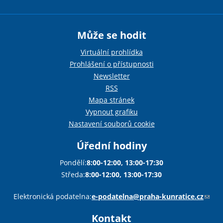
Může se hodit
Virtuální prohlídka
Prohlášení o přístupnosti
Newsletter
RSS
Mapa stránek
Vypnout grafiku
Nastavení souborů cookie
Úřední hodiny
Pondělí:
8:00-12:00, 13:00-17:30
Středa:
8:00-12:00, 13:00-17:30
Sha
Sha
Sha
Sen
Pri
Elektronická podatelna:
e-podatelna@praha-kunratice.cz
(
o
Kontakt
d