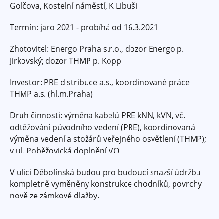
Golčova, Kostelní náměstí, K Libuši
Termín: jaro 2021 - probíhá od 16.3.2021
Zhotovitel: Energo Praha s.r.o., dozor Energo p.
Jirkovský; dozor THMP p. Kopp
Investor: PRE distribuce a.s., koordinované práce
THMP a.s. (hl.m.Praha)
Druh činnosti: výměna kabelů PRE kNN, kVN, vč.
odtěžování původního vedení (PRE), koordinovaná
výměna vedení a stožárů veřejného osvětlení (THMP);
v ul. Poběžovická doplnění VO
V ulici Děbolínská budou pro budoucí snazší údržbu
kompletně vyměněny konstrukce chodníků, povrchy
nově ze zámkové dlažby.