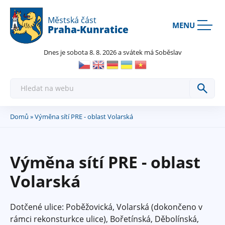
Rovnou na kontakt
Rovnou na obsah
Rovnou na menu
Městská část
MENU
Praha-Kunratice
Dnes je sobota 8. 8. 2026 a svátek má Soběslav
H
l
e
d
a
Domů
» Výměna sítí PRE - oblast Volarská
Jste
t
zde
Výměna sítí PRE - oblast
Volarská
Dotčené ulice: Poběžovická, Volarská (dokončeno v
rámci rekonsturkce ulice), Bořetínská, Děbolínská,