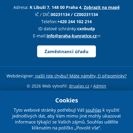
k
Adresa:
K Libuši 7, 148 00 Praha 4,
Zobrazit na mapě
a
IČ / DIČ:
00231134 / CZ00231134
z
Telefon:
+420 244 102 214
o
ID datové schránky:
cxnbudp
d
E-mail:
info@praha-kunratice.cz
(
e
o
š
d
Zaměstnanci úřadu
l
k
e
a
e
z
Webdesigner:
našli jste chybu? Máte náměty, či připomínky?
-
o
m
d
© 2026 Web vytvořil:
drualas.cz
/
Admin
a
e
Sdílejte stránku
i
Cookies
š
l
l
Tyto webové stránky potřebují Váš
souhlas
k využití
)
Toto dílo podléhá licenci
Creative Commons
e
jednotlivých dat, aby Vám mimo jiné mohly ukazovat
e
informace týkající se Vašich zájmů. Souhlas udělíte
Uveďte původ-Neužívejte komerčně-Nezpracovávejte 4.0
kliknutím na políčko „Povolit vše“.
-
Mezinárodní License
.