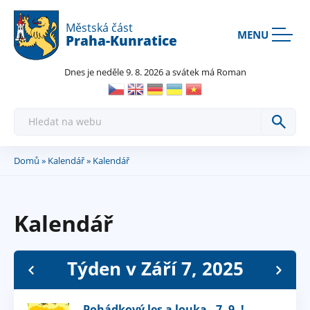
Rovnou na kontakt
Rovnou na obsah
Rovnou na menu
Městská část
MENU
Praha-Kunratice
Dnes je neděle 9. 8. 2026 a svátek má Roman
H
l
e
d
a
Domů
»
Kalendář
» Kalendář
Jste
t
zde
Kalendář
Týden v Září 7, 2025
Pohádkový les a louka - 7. 9. !