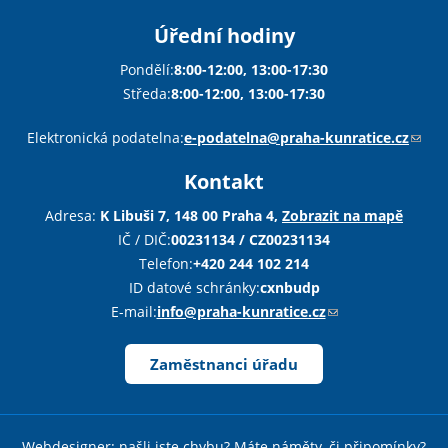
Úřední hodiny
Pondělí:
8:00-12:00, 13:00-17:30
Středa:
8:00-12:00, 13:00-17:30
Sha
Sha
Sha
Sen
Pri
Elektronická podatelna:
e-podatelna@praha-kunratice.cz
(
o
Kontakt
d
k
Adresa:
K Libuši 7, 148 00 Praha 4,
Zobrazit na mapě
«
D
a
IČ / DIČ:
00231134 / CZ00231134
z
Telefon:
+420 244 102 214
o
ID datové schránky:
cxnbudp
d
E-mail:
info@praha-kunratice.cz
(
e
o
š
d
Zaměstnanci úřadu
l
k
e
a
e
z
Webdesigner:
našli jste chybu? Máte náměty, či připomínky?