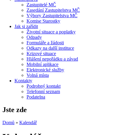
Zastupitelé MČ
Zasedání Zastupitelstva MČ
Výbory Zastupitelstva MČ
Komise Starostky
Jak si zařídit
Životní situace a poplatky
Odpady
Formuláře a žádosti
Odkazy na další instituce
Krizové situace
Hlášení nepořádku a závad
Mobilní aplikace
Elektronické služby
Volná místa
Kontakty
Podrobný kontakt
Telefonní seznam
Podatelna
Jste zde
Domů
»
Kalendář