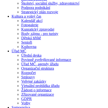
Školství, sociální služby, zdravotnictví
Podpora podnikání
Strategický plán rozvoje
Kultura a volný čas
Kalendář akcí
Fotogalerie
Kunratický zpravodaj
Body zájmu - pro turisty
Dětská hřiště
Senioři
Knihovna
Úřad MČ
Úřední deska
Povinně zveřejňované informace
Úřad MČ, agendy úřadu
Organizační struktura
Rozpočet
Smlouvy
Veřejné zakázky
Virtuální prohlídka úřadu
Žádosti o informace
Zřizované organizace
GDPR
Volby
Samospráva